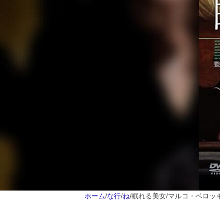
ホーム
/
な行
/
ね
/
眠れる美女/マルコ・ベロッ