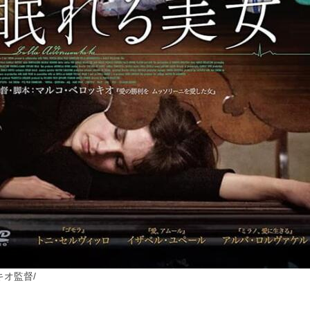
キオ監督
/