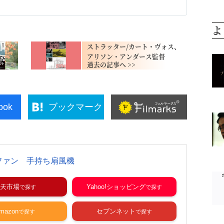
よ
ストラッター/カート・ヴォス、
アリソン・アンダース監督
ook
ブックマーク
ファン 手持ち扇風機
天市場
Yahoo!ショッピング
mazon
セブンネット