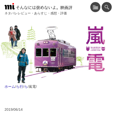
そんなには褒めないよ。映画評
ネタバレレビュー・あらすじ・感想・評価
ホーム
/
ら行
/
ら
/
嵐電
/
2019/06/14