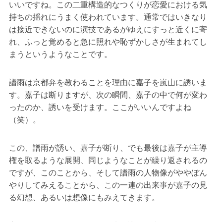
いいですね。この二重構造的なつくりが恋愛における気
持ちの揺れにうまく使われています。通常ではいきなり
は接近できないのに演技であるがゆえにすっと近くに寄
れ、ふっと覚めると急に照れや恥ずかしさが生まれてし
まうというようなことです。
譜雨は京都弁を教わることを理由に嘉子を嵐山に誘いま
す。嘉子は断りますが、次の瞬間、嘉子の中で何が変わ
ったのか、誘いを受けます。ここがいいんですよね
（笑）。
この、譜雨が誘い、嘉子が断り、でも最後は嘉子が主導
権を取るような展開、同じようなことが繰り返されるの
ですが、このことから、そして譜雨の人物像がややぼん
やりしてみえることから、この一連の出来事が嘉子の見
る幻想、あるいは想像にもみえてきます。