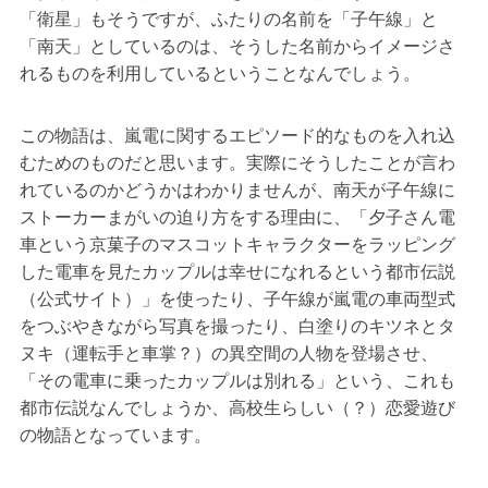
「衛星」もそうですが、ふたりの名前を「子午線」と
「南天」としているのは、そうした名前からイメージさ
れるものを利用しているということなんでしょう。
この物語は、嵐電に関するエピソード的なものを入れ込
むためのものだと思います。実際にそうしたことが言わ
れているのかどうかはわかりませんが、南天が子午線に
ストーカーまがいの迫り方をする理由に、「夕子さん電
車という京菓子のマスコットキャラクターをラッピング
した電車を見たカップルは幸せになれるという都市伝説
（公式サイト）」を使ったり、子午線が嵐電の車両型式
をつぶやきながら写真を撮ったり、白塗りのキツネとタ
ヌキ（運転手と車掌？）の異空間の人物を登場させ、
「その電車に乗ったカップルは別れる」という、これも
都市伝説なんでしょうか、高校生らしい（？）恋愛遊び
の物語となっています。