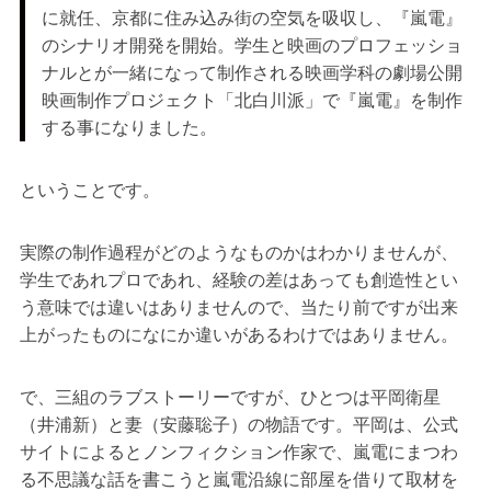
に就任、京都に住み込み街の空気を吸収し、『嵐電』
のシナリオ開発を開始。学生と映画のプロフェッショ
ナルとが一緒になって制作される映画学科の劇場公開
映画制作プロジェクト「北白川派」で『嵐電』を制作
する事になりました。
ということです。
実際の制作過程がどのようなものかはわかりませんが、
学生であれプロであれ、経験の差はあっても創造性とい
う意味では違いはありませんので、当たり前ですが出来
上がったものになにか違いがあるわけではありません。
で、三組のラブストーリーですが、ひとつは平岡衛星
（井浦新）と妻（安藤聡子）の物語です。平岡は、公式
サイトによるとノンフィクション作家で、嵐電にまつわ
る不思議な話を書こうと嵐電沿線に部屋を借りて取材を