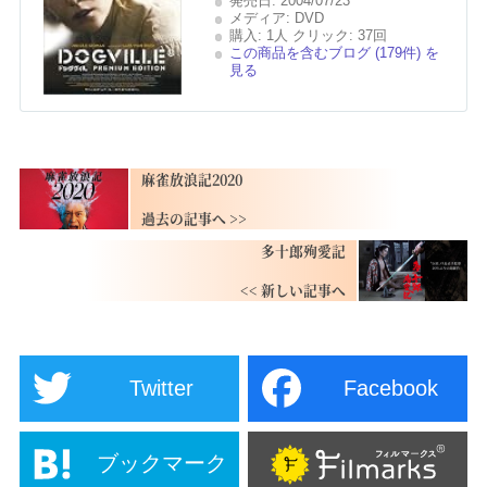
発売日:
2004/07/23
メディア:
DVD
購入
: 1人
クリック
: 37回
この商品を含むブログ (179件) を
見る
麻雀放浪記2020
多十郎殉愛記
Twitter
Facebook
ブックマーク