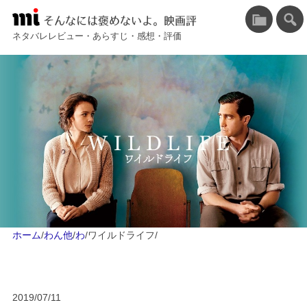
そんなには褒めないよ。映画評
ネタバレレビュー・あらすじ・感想・評価
ホーム
/
わん他
/
わ
/
ワイルドライフ
/
2019/07/11