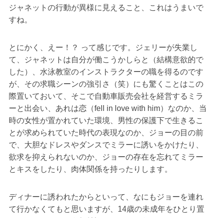
ジャネットの行動が異様に見えること、これはうまいで
すね。
とにかく、えー！？ って感じです。ジェリーが失業し
て、ジャネットは自分が働こうかしらと（結構意欲的で
した）、水泳教室のインストラクターの職を得るのです
が、その求職シーンの強引さ（笑）にも驚くことはこの
際置いておいて、そこで自動車販売会社を経営するミラ
ーと出会い、あれは恋（fell in love with him）なのか、当
時の女性が置かれていた環境、男性の保護下で生きるこ
とが求められていた時代の表現なのか、ジョーの目の前
で、大胆なドレスやダンスでミラーに誘いをかけたり、
欲求を抑えられないのか、ジョーの存在を忘れてミラー
とキスをしたり、肉体関係を持ったりします。
ディナーに誘われたからといって、なにもジョーを連れ
て行かなくてもと思いますが、14歳の未成年をひとり置