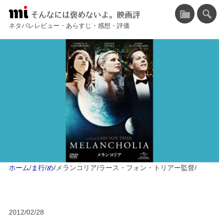
そんなには褒めないよ。映画評
ネタバレレビュー・あらすじ・感想・評価
ホーム
/
ま行
/
め
/
メランコリア/ラース・フォン・トリアー監督
/
2012/02/28