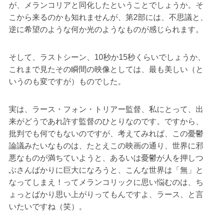
が、メランコリアと同化したということでしょうか。そ
こから来るのかも知れませんが、第2部には、不思議と、
逆に希望のような何か光のようなものが感じられます。
そして、ラストシーン、10秒か15秒くらいでしょうか、
これまで見たその瞬間の映像としては、最も美しい（と
いうのも変ですが）ものでした。
実は、ラース・フォン・トリアー監督、私にとって、出
来がどうであれ許す監督のひとりなのです。ですから、
批判でも何でもないのですが、考えてみれば、この憂鬱
論議みたいなものは、たとえこの映画の通り、世界に邪
悪なものが満ちていようと、あるいは憂鬱が人を押しつ
ぶさんばかりに巨大になろうと、こんな世界は「無」と
なってしまえ！ってメランコリックに思い悩むのは、ち
ょっとばかり思い上がりってもんですよ、ラース、と言
いたいですね（笑）。