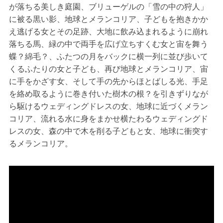
が落ちる美しき庭園、ブリューゲルの「雪の中の狩人」
に被る黒い影、地球とメランコリア、子どもを抱きかか
え逃げる女とその足跡、大地に飲み込まれるように崩れ
落ちる馬、緑の中で両手を広げ立ちすくむ女と宙を舞う
蝶？綿毛？、ふたつの月をバックに横一列に並び歩いて
くるふたりの女と子ども、再び地球とメランコリア、宙
に手をかざす女、そして手の先からほとばしる光、手足
を絡め取るように巻き付いた樹木の根？を引きずりなが
ら駆けるウェディングドレスの女、地球に近づくメラン
コリア、流れる水に身をまかせ横たわるウェディングド
レスの女、森の中で木を削る子どもと女、地球に衝突す
るメランコリア。