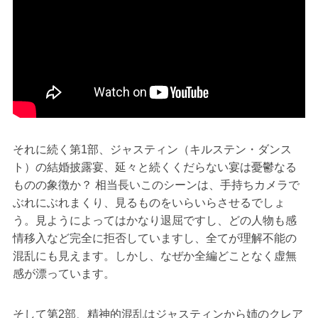
それに続く第1部、ジャスティン（キルステン・ダンス
ト）の結婚披露宴、延々と続くくだらない宴は憂鬱なる
ものの象徴か？ 相当長いこのシーンは、手持ちカメラで
ぶれにぶれまくり、見るものをいらいらさせるでしょ
う。見ようによってはかなり退屈ですし、どの人物も感
情移入など完全に拒否していますし、全てが理解不能の
混乱にも見えます。しかし、なぜか全編どことなく虚無
感が漂っています。
そして第2部、精神的混乱はジャスティンから姉のクレア