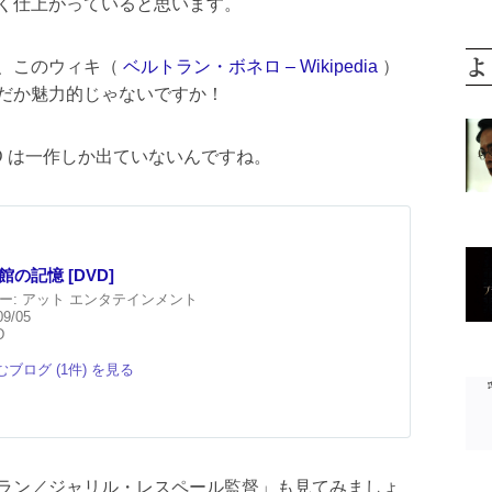
く仕上がっていると思います。
よ
、このウィキ（
ベルトラン・ボネロ – Wikipedia
）
だか魅力的じゃないですか！
D は一作しか出ていないんですね。
の記憶 [DVD]
ー:
アット エンタテインメント
09/05
D
ブログ (1件) を見る
ラン／ジャリル・レスペール監督」も見てみましょ