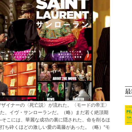
最
なデザイナーの〈死亡説〉が流れた。〈モードの帝王〉
た、イヴ・サンローランだ。（略）まだ若く絶頂期
─そこには、華麗な成功の裏に隠された、命を削るほ
打ち砕くほどの激しい愛の葛藤があった。（略）“モ