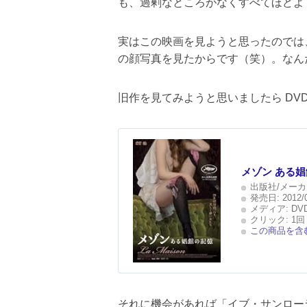
も、過剰なところがなくすべてほどよ
実はこの映画を見ようと思ったのでは
の顔写真を見たからです（笑）。なん
旧作を見てみようと思いましたら DV
メゾン ある娼館
出版社/メーカ
発売日:
2012/
メディア:
DV
クリック
: 1回
この商品を含む
それに機会があれば「イブ・サンロー