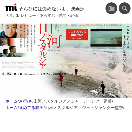
そんなには褒めないよ。映画評
ネタバレレビュー・あらすじ・感想・評価
ホーム
/
さ行
/
さ
/
山河ノスタルジア／ジャ・ジャンクー監督
/
ホーム
/
褒めてる映画
/
山河ノスタルジア／ジャ・ジャンクー監督
/