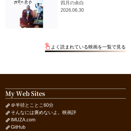
四月の余白
2026.06.30
よく読まれている映画を一覧で見る
My Web Sites
＠半径とことこ60分
そんなには褒めないよ。映画評
IMUZA.com
GitHub