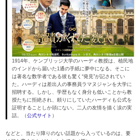
1914年、ケンブリッジ大学のハーディ教授は、植民地
のインドから届いた1通の手紙に夢中になる。そこに
は著名な数学者である彼も驚く“発見”が記されてい
た。ハーディは差出人の事務員ラマヌジャンを大学に
招聘する。しかし、学歴もなく身分も低いことから教
授たちに拒絶され、頼りにしていたハーディも公式を
証明することしか頭にない。二人の友情を描く涙の実
話。（
公式サイト
）
などと、当たり障りのない話題から入っているのは、要