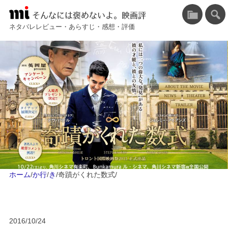
そんなには褒めないよ。映画評
ネタバレレビュー・あらすじ・感想・評価
ホーム
/
か行
/
き
/
奇蹟がくれた数式
/
2016/10/24