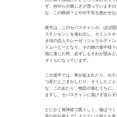
ず、何やら小難しさが漂っていますの
な、この映画？とやや不安を抱かせな
後半は、このセバスチャンが、ほぼ隠
ステンセン）を連れ出し、カミンスキ
き頃の恋人テレーゼ（ジェラルディン
ドムービーとなり、その旅の途中様々
地に達した時、必ずしもそれが望みど
タイルになっています。
この道中では、車が盗まれたり、ホテ
つ星だとごまかしたり、そうしたこと
な、このあたり、物語が進むうちに、
ますし、セバスチャンに負けず劣らず
とにかく無神経で図々しく、嘘はつく
表の絵を盗んでしまうという何とも食