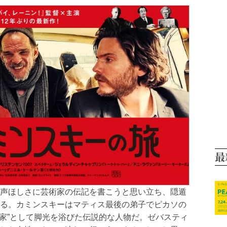
最
声ほしさに芸術家の伝記を書こうと思い立ち、隠遁
る。カミンスキーはマティス最後の弟子でピカソの
画家”として脚光を浴びた伝説的な人物だ。ゼバスティ