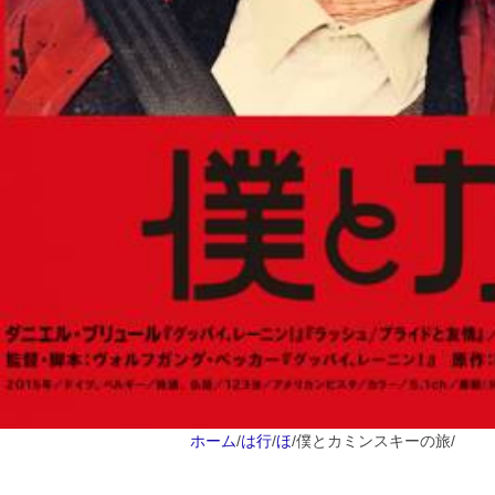
ホーム
/
は行
/
ほ
/
僕とカミンスキーの旅
/