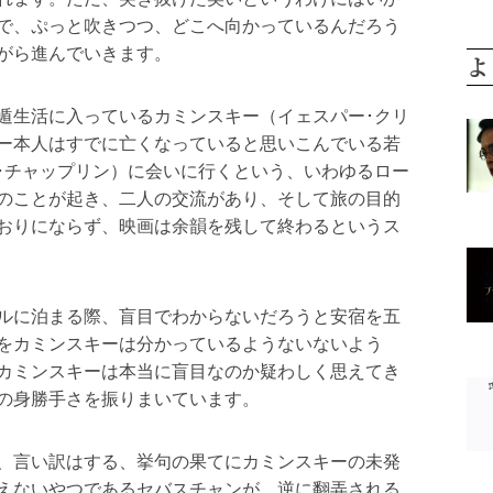
で、ぷっと吹きつつ、どこへ向かっているんだろう
がら進んでいきます。
よ
遁生活に入っているカミンスキー（イェスパー･クリ
ー本人はすでに亡くなっていると思いこんでいる若
･チャップリン）に会いに行くという、いわゆるロー
のことが起き、二人の交流があり、そして旅の目的
おりにならず、映画は余韻を残して終わるというス
ルに泊まる際、盲目でわからないだろうと安宿を五
をカミンスキーは分かっているようないないよう
カミンスキーは本当に盲目なのか疑わしく思えてき
の身勝手さを振りまいています。
、言い訳はする、挙句の果てにカミンスキーの未発
えないやつであるセバスチャンが、逆に翻弄される