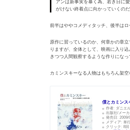
アンは新事実を暴く為、若き日に愛
がけない終着点に向かっていくのだ
前半はややコメディタッチ、後半はロ
原作に習っているのか、何章かの章立
りますが、全体として、映画に入り込
きつつ人間観察するような作りになっ
カミンスキーなる人物はもちろん架空
僕とカミンス
作者:
ダニエル
出版社/メーカ
発売日:
2009/
メディア:
単
クリック
: 8回