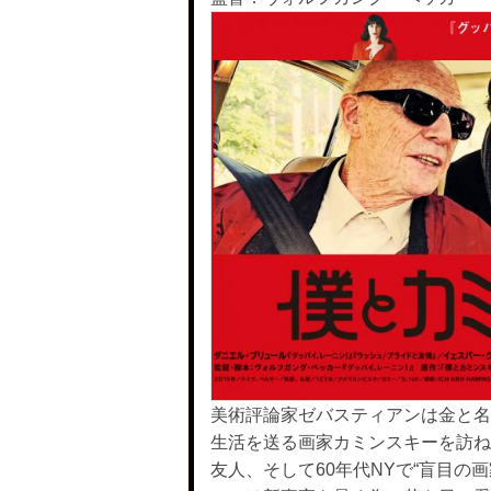
美術評論家ゼバスティアンは金と名
生活を送る画家カミンスキーを訪ね
友人、そして60年代NYで“盲目の