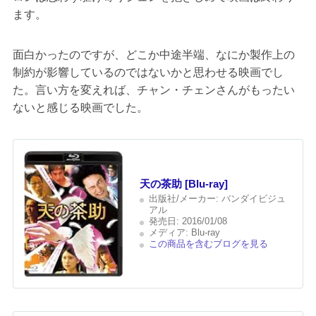
ます。
面白かったのですが、どこか中途半端、なにか製作上の
制約が影響しているのではないかと思わせる映画でし
た。言い方を変えれば、チャン・チェンさんがもったい
ないと感じる映画でした。
天の茶助 [Blu-ray]
出版社/メーカー:
バンダイビジュ
アル
発売日:
2016/01/08
メディア:
Blu-ray
この商品を含むブログを見る