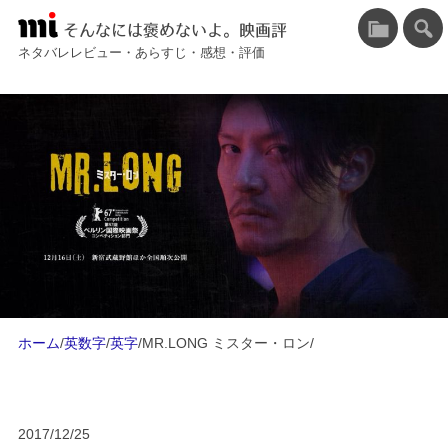
そんなには褒めないよ。映画評
ネタバレレビュー・あらすじ・感想・評価
ホーム
/
英数字
/
英字
/
MR.LONG ミスター・ロン
/
2017/12/25