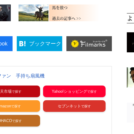
馬を放つ
よ
ook
ブックマーク
ファン 手持ち扇風機
天市場
Yahoo!ショッピング
mazon
セブンネット
OHACO