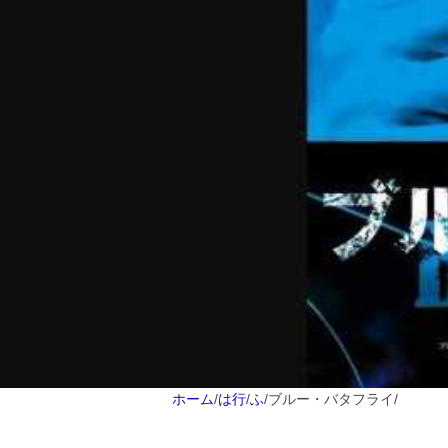
ホーム
/
は行
/
ふ
/
ブルー・バタフライ
/