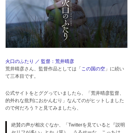
火口のふたり ／ 監督：荒井晴彦
荒井晴彦さん、監督作品としては「
この国の空
」に続い
て三本目です。
公式サイトをとググっていましたら、「荒井晴彦監督、
的外れな批判におかんむり」なんてのがヒットしました
ので何だろう？と見てみましたら、
絶賛の声が相次ぐなか、「Twitterを見ていると『説明
セリフが多い』とか（笑）。うるせーな、こっちは