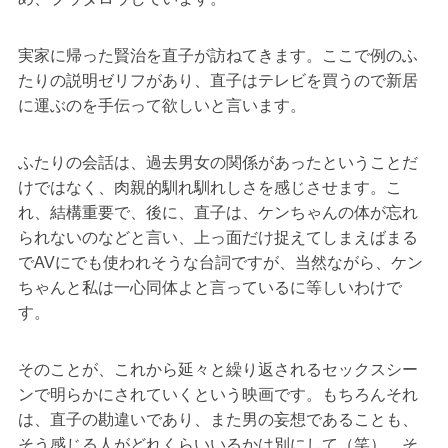
実家に帰った賢治を直子が訪ねてきます。ここで例のふ
たりの説明ゼリフがあり、直子はテレビを買うので新居
に運ぶのを手伝って欲しいと言います。
ふたりの会話は、過去男女の関係があったということだ
けではなく、肉親的馴れ馴れしさを感じさせます。こ
れ、結構重要で、後に、直子は、ケンちゃんの体が忘れ
られないのなどと言い、上っ面だけ捉えてしまえばまる
でAVにでも使われそうな台詞ですが、当然ながら、ケン
ちゃんと私は一心同体よと言っているに等しいわけで
す。
そのことが、これから延々と繰り返されるセックスシー
ンで明らかにされていくという映画です。もちろんそれ
は、直子の勘違いであり、また男の妄想であることも、
そう感じる人がどれくらいいるかは別にして（笑）、そ