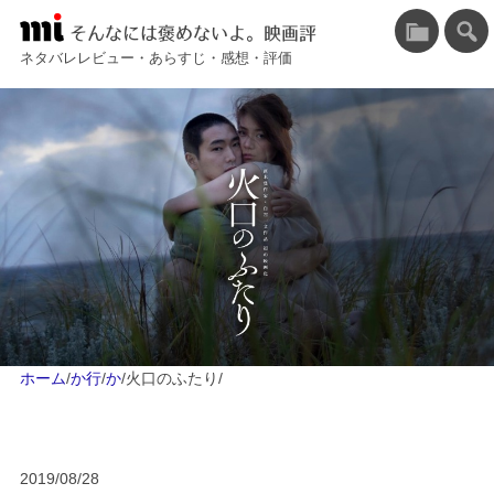
そんなには褒めないよ。映画評
ネタバレレビュー・あらすじ・感想・評価
ホーム
/
か行
/
か
/
火口のふたり
/
2019/08/28