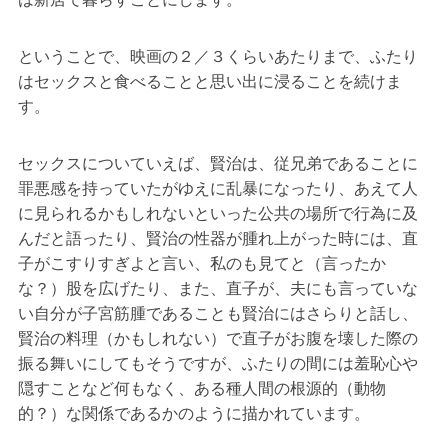
ということで、映画の２／３くらいあたりまで、ふたり
はセックスと食べることと思い出に浸ることを続けま
す。
セックスについていえば、賢治は、従兄弟であることに
罪悪感を持っていたがゆえに乱暴になったり、あえて人
に見られるかもしれないといった公共の場所で行為に及
んだと語ったり、賢治の性器が腫れ上がった時には、直
子がこすりすぎよと言い、私のも見てと（言ったか
な？）股を広げたり、また、直子が、夫にも言っていな
い自分が子宮筋腫であることも賢治にはさらりと話し、
賢治の料理（かもしれない）で直子がお腹を壊した際の
振る舞いにしてもそうですが、ふたりの間には羞恥心や
隠すことなど何もなく、ある種人間の根源的（動物
的？）な関係であるかのように描かれています。