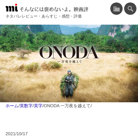
そんなには褒めないよ。映画評
ネタバレレビュー・あらすじ・感想・評価
ホーム
/
英数字
/
英字
/
ONODA 一万夜を越えて
/
2021/10/17