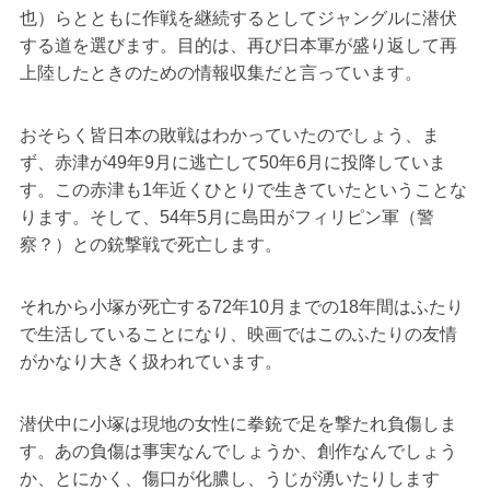
也）らとともに作戦を継続するとしてジャングルに潜伏
する道を選びます。目的は、再び日本軍が盛り返して再
上陸したときのための情報収集だと言っています。
おそらく皆日本の敗戦はわかっていたのでしょう、ま
ず、赤津が49年9月に逃亡して50年6月に投降していま
す。この赤津も1年近くひとりで生きていたということな
ります。そして、54年5月に島田がフィリピン軍（警
察？）との銃撃戦で死亡します。
それから小塚が死亡する72年10月までの18年間はふたり
で生活していることになり、映画ではこのふたりの友情
がかなり大きく扱われています。
潜伏中に小塚は現地の女性に拳銃で足を撃たれ負傷しま
す。あの負傷は事実なんでしょうか、創作なんでしょう
か、とにかく、傷口が化膿し、うじが湧いたりします