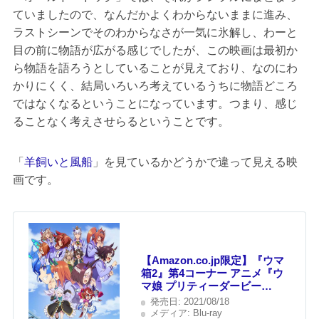
ていましたので、なんだかよくわからないままに進み、
ラストシーンでそのわからなさが一気に氷解し、わーと
目の前に物語が広がる感じでしたが、この映画は最初か
ら物語を語ろうとしていることが見えており、なのにわ
かりにくく、結局いろいろ考えているうちに物語どころ
ではなくなるということになっています。つまり、感じ
ることなく考えさせらるということです。
「
羊飼いと風船
」を見ているかどうかで違って見える映
画です。
【Amazon.co.jp限定】『ウマ
箱2』第4コーナー アニメ『ウ
マ娘 プリティーダービー
Season 2』トレーナーズBOX)
発売日:
2021/08/18
(全巻購入特典「映像特典
メディア:
Blu-ray