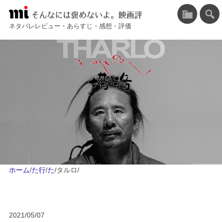
そんなには褒めないよ。映画評
ネタバレレビュー・あらすじ・感想・評価
ホーム
/
た行
/
た
/
タルロ
/
2021/05/07