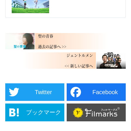
DVD&描き下ろし全巻収納
BOX」 引換シリアルコード付)
[Blu-ray]
聖の青春
ジェントルメン
Twitter
Facebook
ブックマーク