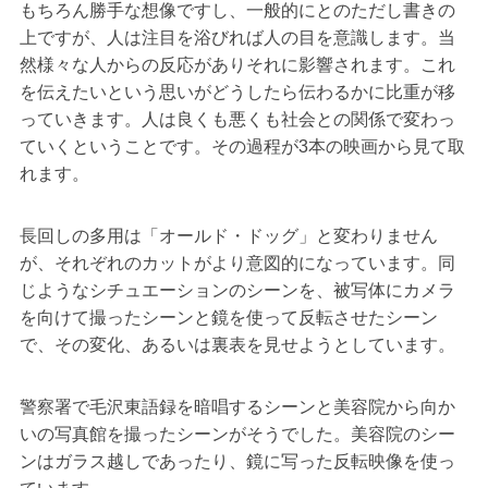
もちろん勝手な想像ですし、一般的にとのただし書きの
上ですが、人は注目を浴びれば人の目を意識します。当
然様々な人からの反応がありそれに影響されます。これ
を伝えたいという思いがどうしたら伝わるかに比重が移
っていきます。人は良くも悪くも社会との関係で変わっ
ていくということです。その過程が3本の映画から見て取
れます。
長回しの多用は「オールド・ドッグ」と変わりません
が、それぞれのカットがより意図的になっています。同
じようなシチュエーションのシーンを、被写体にカメラ
を向けて撮ったシーンと鏡を使って反転させたシーン
で、その変化、あるいは裏表を見せようとしています。
警察署で毛沢東語録を暗唱するシーンと美容院から向か
いの写真館を撮ったシーンがそうでした。美容院のシー
ンはガラス越しであったり、鏡に写った反転映像を使っ