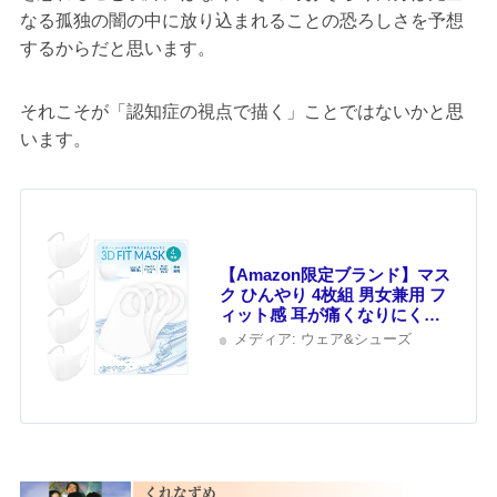
なる孤独の闇の中に放り込まれることの恐ろしさを予想
するからだと思います。
それこそが「認知症の視点で描く」ことではないかと思
います。
【Amazon限定ブランド】マス
ク ひんやり 4枚組 男女兼用 フ
ィット感 耳が痛くなりにくい
呼吸しやすい 伸縮性抜群 立体
メディア:
ウェア&シューズ
構造 丸洗い 繰り返し使える レ
ギュラー ホワイト Home
Cocci
くれなずめ