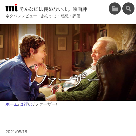
そんなには褒めないよ。映画評
ネタバレレビュー・あらすじ・感想・評価
ホーム
/
は行
/
ふ
/
ファーザー
/
2021/05/19