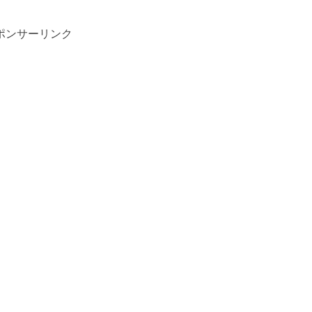
ポンサーリンク