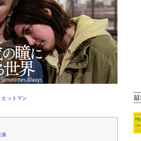
最
・ヒットマン
社会