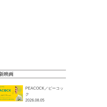
新映画
PEACOCK／ピーコッ
ク
2026.08.05