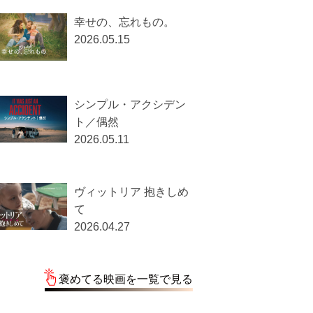
幸せの、忘れもの。
2026.05.15
シンプル・アクシデン
ト／偶然
2026.05.11
ヴィットリア 抱きしめ
て
2026.04.27
褒めてる映画を一覧で見る