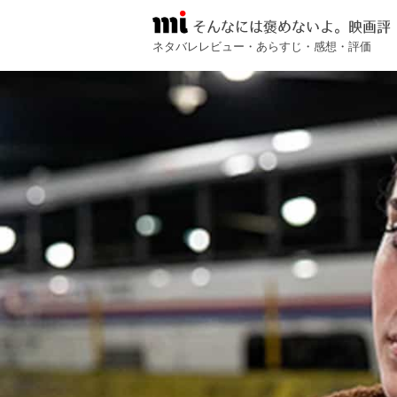
そんなには褒めないよ。映画評
ネタバレレビュー・あらすじ・感想・評価