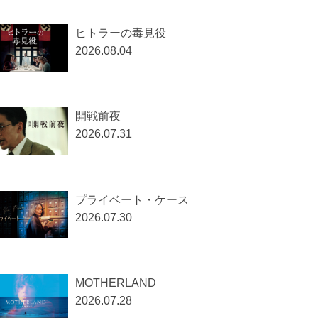
ヒトラーの毒見役
2026.08.04
開戦前夜
2026.07.31
プライベート・ケース
2026.07.30
MOTHERLAND
2026.07.28