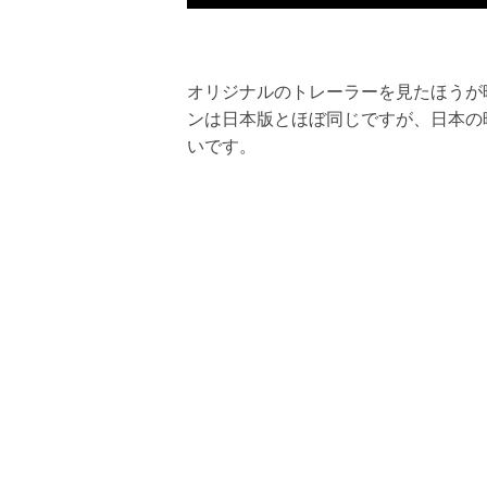
オリジナルのトレーラーを見たほうが
ンは日本版とほぼ同じですが、日本の
いです。