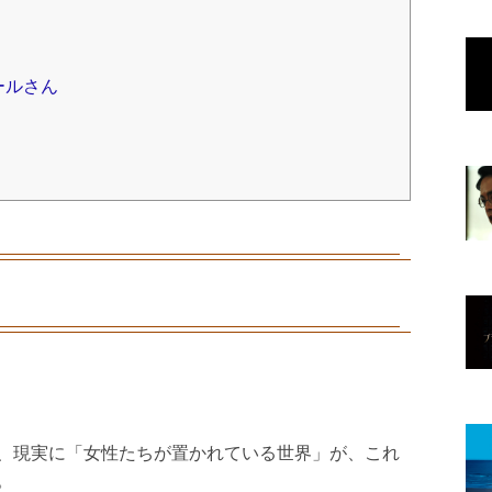
ールさん
、現実に「女性たちが置かれている世界」が、これ
。