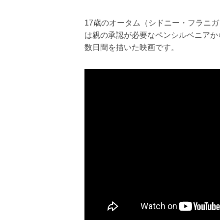
17歳のオータム（シドニー・フラニ
は親の承認が必要なペンシルベニアか
数日間を描いた映画です。