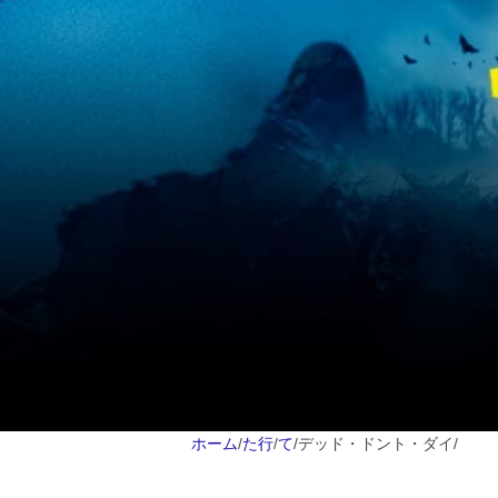
ホーム
/
た行
/
て
/
デッド・ドント・ダイ
/