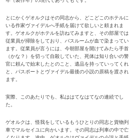
年（製作年）の現代であってもです。
とにかくゲオルクはその同志から、どこどこのホテルに
いる作家ヴァイデルへ手紙を届けて欲しいと頼まれま
す。ゲオルクがホテルを訪ねてみますと、その部屋では
従業員が掃除をしており、バスルームが血で染まってい
ます。従業員が言うには、今朝部屋を開けてみたら手首
（かな？）を切って自殺していた、死体は知り合いの警
官に頼んで始末したとのこと、遺品を持っていってくれ
と、パスポートとヴァイデル最後の小説の原稿を渡され
ます。
実際、このあたりでも、私ははてなはてなの連続でし
た。
ゲオルクは、怪我をしているもうひとりの同志と貨物列
車でマルセイユに向かいます。その同志は列車の中で亡
くなります。途中、ゲオルクはヴァイデルの小説と手紙