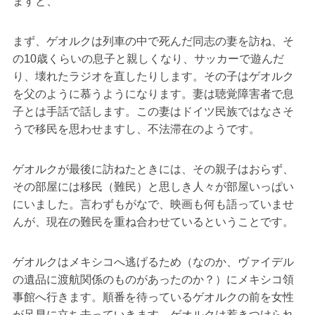
ますと、
まず、ゲオルクは列車の中で死んだ同志の妻を訪ね、そ
の10歳くらいの息子と親しくなり、サッカーで遊んだ
り、壊れたラジオを直したりします。その子はゲオルク
を父のように慕うようになります。妻は聴覚障害者で息
子とは手話で話します。この妻はドイツ民族ではなさそ
うで移民を思わせますし、不法滞在のようです。
ゲオルクが最後に訪ねたときには、その親子はおらず、
その部屋には移民（難民）と思しき人々が部屋いっぱい
にいました。言わずもがなで、映画も何も語っていませ
んが、現在の難民を重ね合わせているということです。
ゲオルクはメキシコへ逃げるため（なのか、ヴァイデル
の遺品に渡航関係のものがあったのか？）にメキシコ領
事館へ行きます。順番を待っているゲオルクの前を女性
が足早に立ち去っていきます。ゲオルクは惹きつけられ