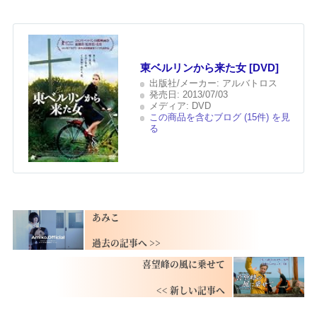
東ベルリンから来た女 [DVD]
出版社/メーカー:
アルバトロス
発売日:
2013/07/03
メディア:
DVD
この商品を含むブログ (15件) を見
る
あみこ
喜望峰の風に乗せて