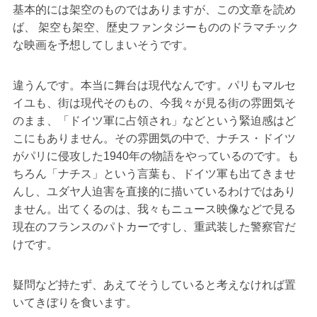
基本的には架空のものではありますが、この文章を読め
ば、 架空も架空、歴史ファンタジーもののドラマチック
な映画を予想してしまいそうです。
違うんです。本当に舞台は現代なんです。パリもマルセ
イユも、街は現代そのもの、今我々が見る街の雰囲気そ
のまま、「ドイツ軍に占領され」などという緊迫感はど
こにもありません。その雰囲気の中で、ナチス・ドイツ
がパリに侵攻した1940年の物語をやっているのです。も
ちろん「ナチス」という言葉も、ドイツ軍も出てきませ
んし、ユダヤ人迫害を直接的に描いているわけではあり
ません。出てくるのは、我々もニュース映像などで見る
現在のフランスのパトカーですし、重武装した警察官だ
けです。
疑問など持たず、あえてそうしていると考えなければ置
いてきぼりを食います。