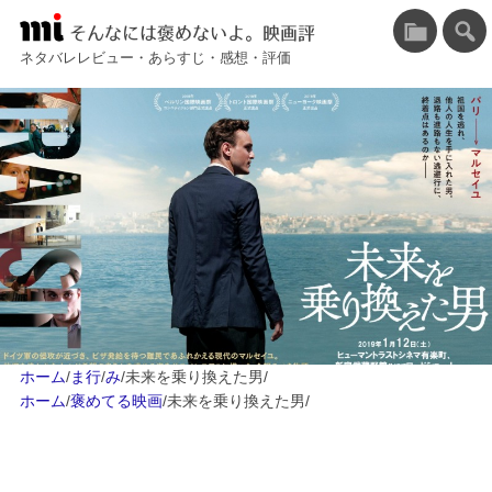
そんなには褒めないよ。映画評
ネタバレレビュー・あらすじ・感想・評価
ホーム
/
ま行
/
み
/
未来を乗り換えた男
/
ホーム
/
褒めてる映画
/
未来を乗り換えた男
/