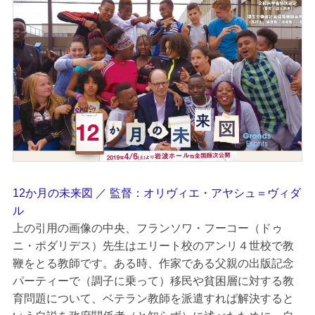
12か月の未来図 ／ 監督：オリヴィエ・アヤシュ＝ヴィダ
ル
上の引用の画像の中央、フランソワ・フーコー（ドゥ
ニ・ポダリデス）先生はエリート校のアンリ４世校で教
鞭をとる教師です。ある時、作家である父親の出版記念
パーティーで（調子に乗って）移民や貧困層に対する教
育問題について、ベテラン教師を派遣すれば解決すると