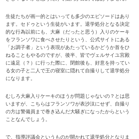
生徒たちが画一的とはいっても多少のエピソードはあり
ます。セドゥという生徒がいます。退学処分となる決定
的な行為以前にも、大麻（だったと思う）入りのケーキ
をフランソワに食べさせたりという、公式サイトにある
「お調子者」という表現があたっているかどうか首をひ
ねることもやるのですが、後半、皆でヴェルサイユ宮殿
に遠足（？）に行った際に、閉館後も、好意を持ってい
る女の子と二人で王の寝室に隠れて自撮りして退学処分
になります。
むしろ大麻入りケーキのほうが問題じゃないの？とは思
いますが、こちらはフランソワが表沙汰にせず、自撮り
の方は警備員まで巻き込んだ大騒ぎになったからという
ことなんでしょう。
で、指導評議会というものが開かれて退学処分となりま