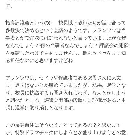
す。
指導評議会というのは、校長以下教師たちが話し合って
多数決で決めるという会議のようです。フランソワは当
事者とかで評決には加われないと言っていましたがなぜ
なんでしょう？ 何の当事者なんでしょう？ 評議会の開催
を要請したわけでもありませんし、最もセドゥをよく知
る担任なのにと思いますけどね。
フランソワは、セドゥや保護者である叔母さんに大丈
夫、退学はないとか慰めていましたが、結果、退学とな
り、校長に抗議するも聞き入れられず、なんとかしよう
と調べたところ、評議会開催の段取りに瑕疵があると主
張し退学は取り消しとなります。
この展開自体にそういうことってあるの？と思います
が、特別ドラマチックにしようとか盛り上げようとの意