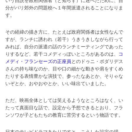
いう自説を政府関係者（と知らず）に述べたために、自
分がパリ郊外の問題校へ１年間派遣されることになりま
す。
その経緯の描き方に、たとえば政府関係者は女性なんで
すが、ランチに誘われ（若干）うきうきしながら行って
みれば、自分の派遣の話のランチミーティングであった
りするなど、若干コメディっぽいところがあるのは、
コ
メディ・フランセーズの正座員
とのドゥニ・ポダリデス
さんの持ち味なのか、目や口の細かな動きや肩をすくめ
たりする表情豊かな演技で、参ったなあとか、そりゃな
いぞとか、おやおやとか、いい味出ていました。
ただ、映画全体としては笑えるようなところはなく、い
たって真面目な話で、設定から予想できるとおり、フラ
ンソワが子どもたちの教育に苦労するという物語です。
日本のテレビドラマあたりですと、こうした設定の場