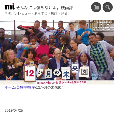
そんなには褒めないよ。映画評
ネタバレレビュー・あらすじ・感想・評価
ホーム
/
英数字
/
数字
/
12か月の未来図
/
2019/04/25