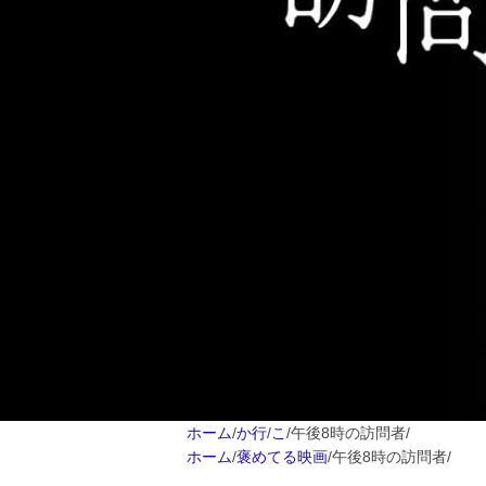
ホーム
/
か行
/
こ
/
午後8時の訪問者
/
ホーム
/
褒めてる映画
/
午後8時の訪問者
/