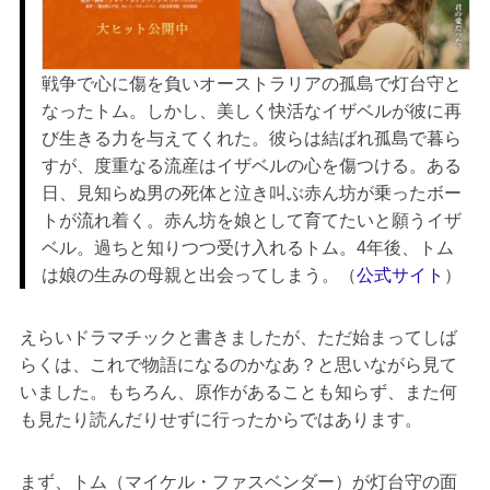
戦争で心に傷を負いオーストラリアの孤島で灯台守と
なったトム。しかし、美しく快活なイザベルが彼に再
び生きる力を与えてくれた。彼らは結ばれ孤島で暮ら
すが、度重なる流産はイザベルの心を傷つける。ある
日、見知らぬ男の死体と泣き叫ぶ赤ん坊が乗ったボー
トが流れ着く。赤ん坊を娘として育てたいと願うイザ
ベル。過ちと知りつつ受け入れるトム。4年後、トム
は娘の生みの母親と出会ってしまう。（
公式サイト
）
えらいドラマチックと書きましたが、ただ始まってしば
らくは、これで物語になるのかなあ？と思いながら見て
いました。もちろん、原作があることも知らず、また何
も見たり読んだりせずに行ったからではあります。
まず、トム（マイケル・ファスベンダー）が灯台守の面