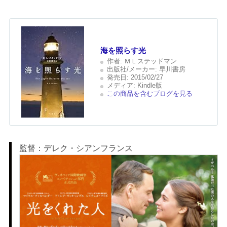
海を照らす光
作者:
ＭＬステッドマン
出版社/メーカー:
早川書房
発売日:
2015/02/27
メディア:
Kindle版
この商品を含むブログを見る
監督：デレク・シアンフランス