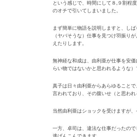
なかでも由利亜の江上敬子さん、全く
で活躍しているとのこと、台詞の間合
ばりのダンスを見せたりもしており、
画です。
ですので、この映画における物語は、
のであり、たとえば妹の真子は姉が和
るわけで、そこには愛情云々などとい
や怒り、真子の優越感、和成の無神経
けです。
という感じで、時間にして８,９割程
のオチで引いてしまいました。
まず簡単に物語を説明しますと、しば
（ヤバそうな）仕事を見つけ羽振りが