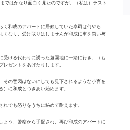
知らなかったのですがニッチェというお笑いコンビ
よ
いはもちろんのこと、表情もいいですし、渡辺直美
この江上さんが映画のリズムを作っているような映
４人の関係を変化させて面白く展開させるためのも
成に好意を持っているからこそ和成と付き合い始め
う視点はまったくなく、当然ながら、由利亜の嫉妬
さが人間関係を混乱させ面白さを生み出していくわ
度まではかなり面白く見たのですが、（私は）ラスト
らく和成のアパートに居候していた卓司は何やら
よくなり、受け取りはしませんが和成に車を買い与