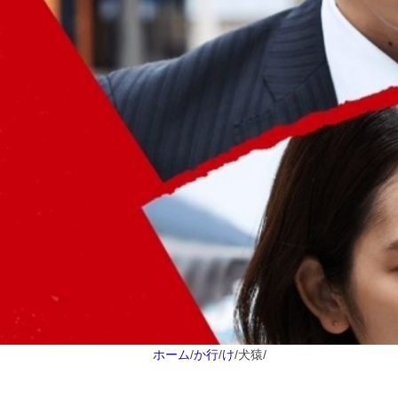
ホーム
/
か行
/
け
/
犬猿
/