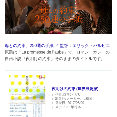
母との約束、250通の手紙 ／ 監督：エリック・バルビエ
原題は「La promesse de l’aube」で、ロマン・ガレーの
自伝小説『夜明けの約束』そのままのタイトルです。
夜明けの約束 (世界浪曼派)
作者:
ロマン ガリ
出版社/メーカー:
共和国
発売日:
2017/06/09
メディア:
単行本