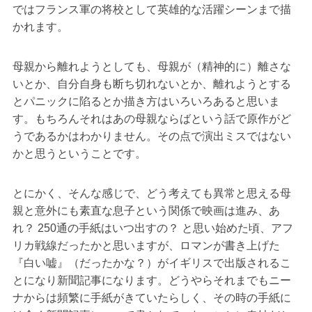
ではフランス軍の将校として英雄的な活躍シーンまで描
かれます。
母親から離れようとしても、母親が（精神的に）離さな
いとか、自分自身も断ち切れないとか、離れようとする
とパニックに陷るとか描き方はいろいろあると思いま
す。もちろんそれはあの母親ならばという話で原作がど
うであるかはわかりません。その点で演出ミスではない
かと思うということです。
とにかく、そんな感じで、どう考えても異常と思える母
親と意外にも素直な息子という関係で映画は進み、あ
れ？ 250通の手紙はいつ出すの？ と思い始めた頃、アフ
リカ戦線だったかと思いますが、ロマンが書き上げた
『白い嘘』（だったかな？）がイギリスで出版されるこ
とになり新聞記事になります。どうやらそれまでもニー
ナからは頻繁に手紙がきていたらしく、その時の手紙に