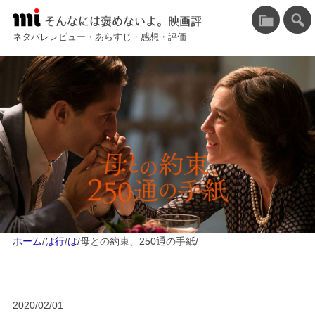
そんなには褒めないよ。映画評
ネタバレレビュー・あらすじ・感想・評価
ホーム
/
は行
/
は
/
母との約束、250通の手紙
/
2020/02/01