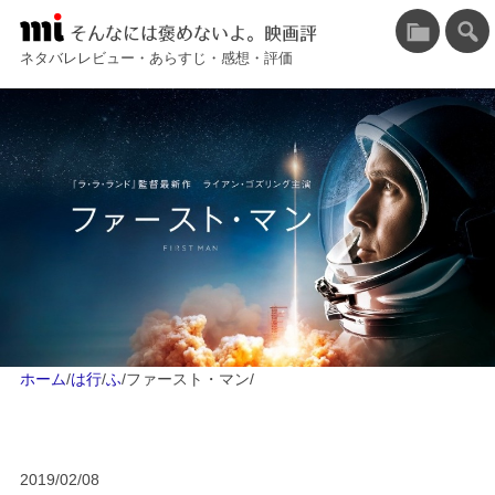
そんなには褒めないよ。映画評
ネタバレレビュー・あらすじ・感想・評価
ホーム
/
は行
/
ふ
/
ファースト・マン
/
2019/02/08