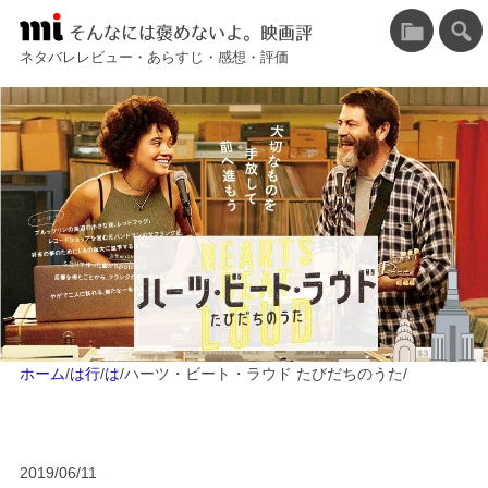
そんなには褒めないよ。映画評
ネタバレレビュー・あらすじ・感想・評価
ホーム
/
は行
/
は
/
ハーツ・ビート・ラウド たびだちのうた
/
2019/06/11