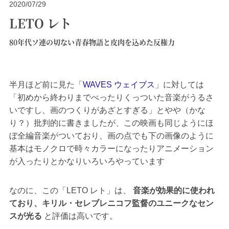
2020/07/29
LETO レト
80年代ソ連の切ない青春物語と皮肉を込めた反権力
半月ほど前に見た「
WAVES ウェイブス
」に対しては
「初めから終わりまでべったりくっついた音楽がうるさ
いですし、画のつくりがあざとすぎる」とやや（かな
り？）批判的に書きましたが、この映画も同じようにほ
ぼ全編音楽がついており、画の点でも下の画像のように
基本はモノクロで時々カラーになったりアニメーション
が入ったりとかなりいろいろやっています
なのに、この「LETO レト」は、
音楽が効果的に使われ
ており、キリル・セレブレニコフ監督のユニークなセン
スが光る
と評価は高いです。