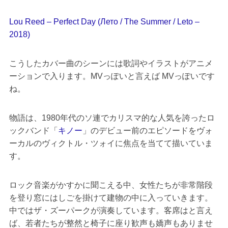
Lou Reed – Perfect Day (Лето / The Summer / Leto –
2018)
こうしたカバー曲のシーンには歌詞やイラストがアニメ
ーションで入ります。MVっぽいと言えば MVっぽいです
ね。
物語は、1980年代のソ連でカリスマ的な人気を誇ったロ
ックバンド「
キノー
」のデビュー前のエピソードをヴォ
ーカルのヴィクトル・ツォイに焦点を当てて描いていま
す。
ロック音楽がかすかに聞こえる中、女性たちが非常階段
を登り窓にはしごを掛けて建物の中に入っていきます。
中ではザ・ズーパークが演奏しています。客席はと言え
ば、若者たちが整然と椅子に座り歓声も嬌声もありませ