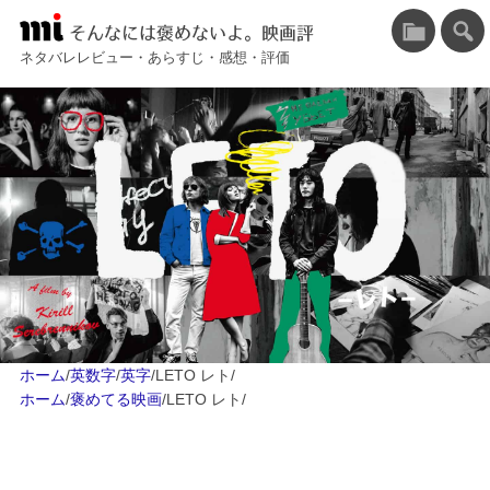
そんなには褒めないよ。映画評
ネタバレレビュー・あらすじ・感想・評価
ホーム
/
英数字
/
英字
/
LETO レト
/
ホーム
/
褒めてる映画
/
LETO レト
/