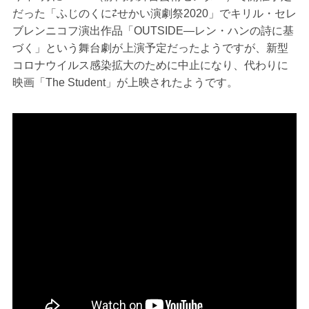
だった「ふじのくに⇄せかい演劇祭2020」でキリル・セレ
ブレンニコフ演出作品「OUTSIDE―レン・ハンの詩に基
づく」という舞台劇が上演予定だったようですが、新型
コロナウイルス感染拡大のために中止になり、代わりに
映画「The Student」が上映されたようです。