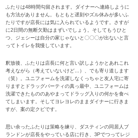
ふたりは48時間勾留されます。ダイナーへ連絡しように
も方法がありません。もともと遅刻やズル休みが多いふ
たりですが店長には気に入られているようです。さすが
に2日間の無断欠勤はまずいでしょう。そしてもうひと
つ、ジェシーは自分の家じゃないと〇〇〇が出ないと言
ってトイレを我慢しています。
釈放後、ふたりは店長に何と言い訳しようかとあれこれ
考えながら（考えていないけど…）、でも寄り道します
（笑）。ユニフォームを洗濯しなくっちゃと友人宅に寄
りますとドラッグパーティの真っ最中、ユニフォームは
洗濯できたもののあやまってドラッグ入りの何かを食べ
てしまいます。そしてヨレヨレのままダイナーに行きま
すが、案の定クビです。
思い余ったふたりは策略を練り、ダスティンの同居人ブ
ランドンが店長をやっている店に行き、3Pでつってレジ