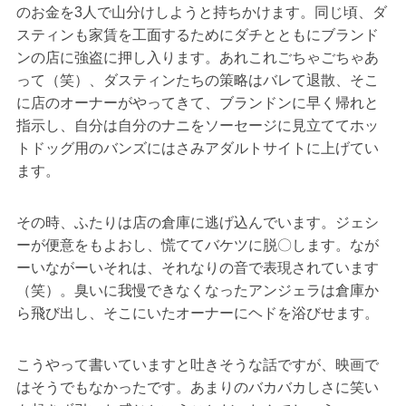
のお金を3人で山分けしようと持ちかけます。同じ頃、ダ
スティンも家賃を工面するためにダチとともにブランド
ンの店に強盗に押し入ります。あれこれごちゃごちゃあ
って（笑）、ダスティンたちの策略はバレて退散、そこ
に店のオーナーがやってきて、ブランドンに早く帰れと
指示し、自分は自分のナニをソーセージに見立ててホッ
トドッグ用のバンズにはさみアダルトサイトに上げてい
ます。
その時、ふたりは店の倉庫に逃げ込んでいます。ジェシ
ーが便意をもよおし、慌ててバケツに脱〇します。なが
ーいながーいそれは、それなりの音で表現されています
（笑）。臭いに我慢できなくなったアンジェラは倉庫か
ら飛び出し、そこにいたオーナーにヘドを浴びせます。
こうやって書いていますと吐きそうな話ですが、映画で
はそうでもなかったです。あまりのバカバカしさに笑い