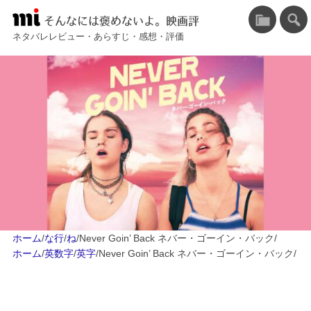
そんなには褒めないよ。映画評
ネタバレレビュー・あらすじ・感想・評価
ホーム
/
な行
/
ね
/
Never Goin’ Back ネバー・ゴーイン・バック
/
ホーム
/
英数字
/
英字
/
Never Goin’ Back ネバー・ゴーイン・バック
/