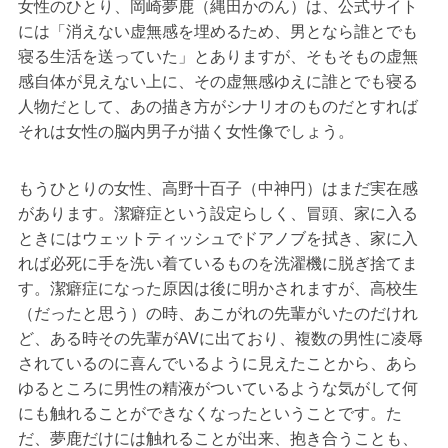
女性のひとり、岡崎夢鹿（縄田かのん）は、公式サイト
には「消えない虚無感を埋めるため、男となら誰とでも
寝る生活を送っていた」とありますが、そもそもの虚無
感自体が見えない上に、その虚無感ゆえに誰とでも寝る
人物だとして、あの描き方がシナリオのものだとすれば
それは女性の脳内男子が描く女性像でしょう。
もうひとりの女性、高野十百子（中神円）はまだ実在感
があります。潔癖症という設定らしく、冒頭、家に入る
ときにはウェットティッシュでドアノブを拭き、家に入
れば必死に手を洗い着ているものを洗濯機に脱ぎ捨てま
す。潔癖症になった原因は後に明かされますが、高校生
（だったと思う）の時、あこがれの先輩がいたのだけれ
ど、ある時その先輩がAVに出ており、複数の男性に凌辱
されているのに喜んでいるように見えたことから、あら
ゆるところに男性の精液がついているような気がして何
にも触れることができなくなったということです。た
だ、夢鹿だけには触れることが出来、抱き合うことも、