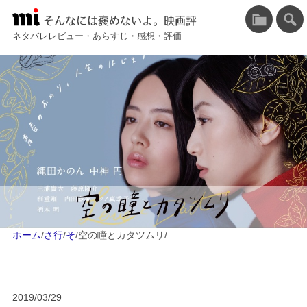
そんなには褒めないよ。映画評
ネタバレレビュー・あらすじ・感想・評価
ホーム
/
さ行
/
そ
/
空の瞳とカタツムリ
/
2019/03/29