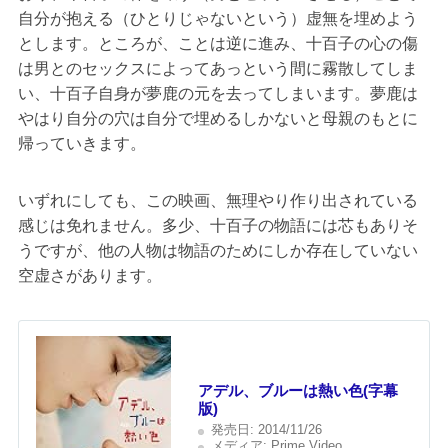
自分が抱える（ひとりじゃないという）虚無を埋めよう
とします。ところが、ことは逆に進み、十百子の心の傷
は男とのセックスによってあっという間に霧散してしま
い、十百子自身が夢鹿の元を去ってしまいます。夢鹿は
やはり自分の穴は自分で埋めるしかないと母親のもとに
帰っていきます。
いずれにしても、この映画、無理やり作り出されている
感じは免れません。多少、十百子の物語には芯もありそ
うですが、他の人物は物語のためにしか存在していない
空虚さがあります。
アデル、ブルーは熱い色(字幕
版)
発売日:
2014/11/26
メディア:
Prime Video