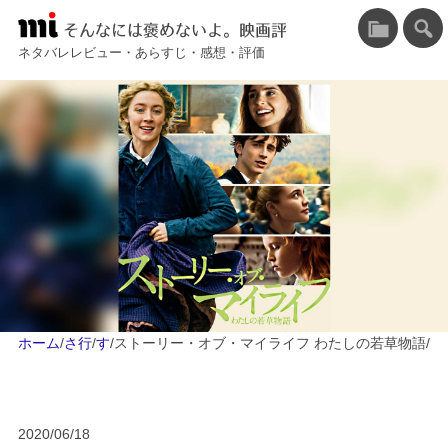
そんなには褒めないよ。映画評
ネタバレレビュー・あらすじ・感想・評価
ホーム
/
さ行
/
す
/
ストーリー・オブ・マイライフ わたしの若草物語
/
2020/06/18