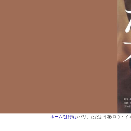
ホーム
/
は行
/
は
/
パリ、ただよう花/ロウ・イ