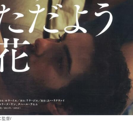
エ監督
/