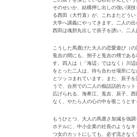
そのせいか、結構押し出しの強い演技
る西田（大竹直）が、これまたどうい
大学へ講義にやってきます。二人の出
西田は魂胆丸出しで辰子を誘い、二人
こうした馬鹿げた大人の恋愛遊び（の
兎吉の間にも、朔子と兎吉の甥である
す。四人は（「海辺」ではなく）川辺
をとった二人は、待ち合わせ場所にな
とツッコまれています。また、辰子を
うで、台所での二人の痴話話的カット
広げられる、海希江、兎吉、辰子、西
なく、やたら人の心の中を覗こうとす
もうひとつ、大人の馬鹿さ加減を強調
ホテルに、中小企業の社長のようなキ
つ女のカットにしても、必ず流さなく