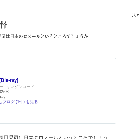
ス
督
晃司は日本のロメールというところでしょうか
lu-ray]
ー:
キングレコード
02/03
ray
ブログ (1件) を見る
深田晃司は日本のロメールというところでしょう