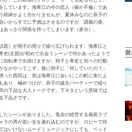
をしています。海希江の今の恋人（確か不倫）であ
う経緯かよく分かりませんが、夏休みなのに辰子の
会いからすでに予感はさせるのですが、講義の後、
はあっさり関係を持ってしまいます（多分）。
話題）が朔子の周りで繰り広げられます。海希江と
褒
孝史(太賀)が初めて出会うシーンで何かあったようで
に自転車で出掛けますが、朔子と孝史と別々の行動
かなかやってこず、後に朔子に「何していたの？」
誘った西田は、実は海希江に会いにこの町に来たよ
もあり、極めつけが、辰子の誕生パーティーで繰り
田の下品な大人トークです。下ネタという意味では
る下品さです。
したシーンがありました。兎吉の経営する偽装ラブ
ャラの男が若い女を連れ込むのですが、ロビーで待
てはいけないムードミュージックにしても、ベッド