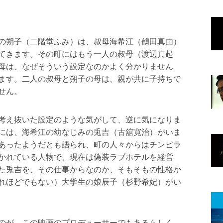
の朔子（二階堂ふみ）は、叔母海希江（鶴田真由）
てきます。その町にはもう一人の叔母（渡辺真起
母は、なぜそういう設定なのかよく分かりません
ます。二人の叔母と朔子の母は、親が共に子持ちで
せん。
考え抜いた設定のような気がして、逆に気になりま
には、海希江の幼なじみの兎吉（古舘寛治）がいま
あったようだとも語られ、町の人々からはチンピラ
かれている人物で、現在は偽装ラブホテルを経営
た兎吉を、その仕事からなのか、そもそもの性格か
れほどでもない）大学生の娘辰子（杉野希妃）がい
のが、この映画のプロデューサーでもあるらしく、