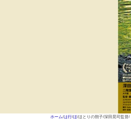
ホーム
/
は行
/
ほ
/
ほとりの朔子/深田晃司監督
/