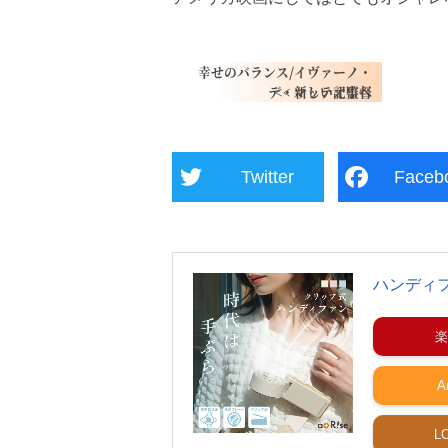
幸せのバランス/イヴァーノ・
デ・マッテオ監督
Twitter
Faceb
ハンディ
楽
A
L