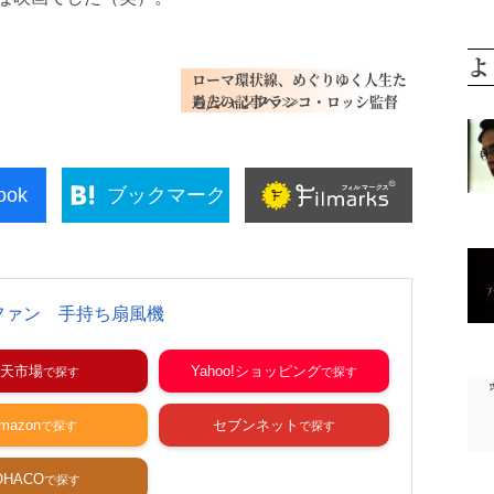
よ
ローマ環状線、めぐりゆく人生た
ち/ジャンフランコ・ロッシ監督
ook
ブックマーク
ファン 手持ち扇風機
天市場
Yahoo!ショッピング
mazon
セブンネット
OHACO