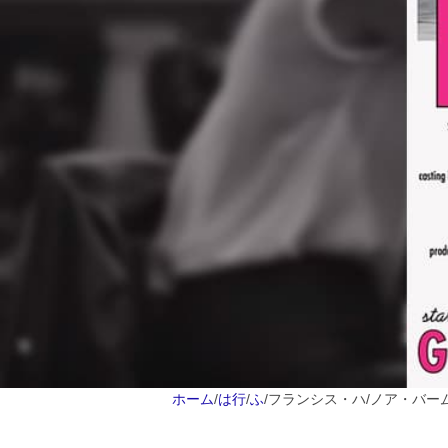
ホーム
/
は行
/
ふ
/
フランシス・ハ/ノア・バー