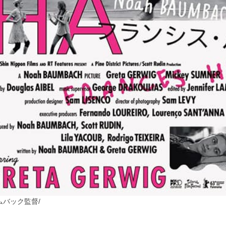
ムバック監督
/