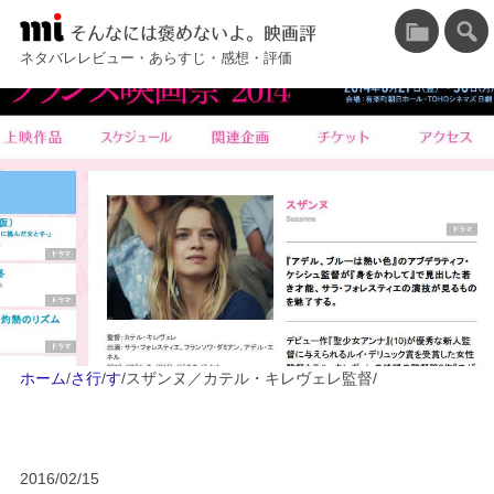
そんなには褒めないよ。映画評
ネタバレレビュー・あらすじ・感想・評価
ホーム
/
さ行
/
す
/
スザンヌ／カテル・キレヴェレ監督
/
2016/02/15