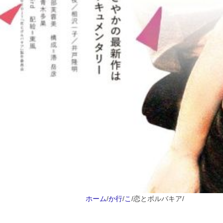
ホーム
/
か行
/
こ
/
恋とボルバキア
/