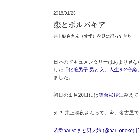
2018/01/26
恋とボルバキア
井上魅夜さん（すず）を見に行ってきた
日本のドキュメンタリーはあまり見な
した「
化粧男子 男と女、人生を2倍楽
ました。
初日の１月20日には
舞台挨拶
にみえて
え？ 井上魅夜さんって、今、名古屋
若衆bar やまと男ノ娘 (@bar_onoko) | Tw