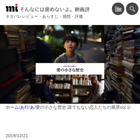
そんなには褒めないよ。映画評
ネタバレレビュー・あらすじ・感想・評価
ホーム
/
あ行
/
あ
/
愛の小さな歴史 誰でもない恋人たちの風景vol.1
/
2019/12/21