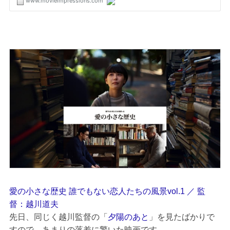
愛の小さな歴史 誰でもない恋人たちの風景vol.1 ／ 監
督：越川道夫
先日、同じく越川監督の「
夕陽のあと
」を見たばかりで
すので、あまりの落差に驚いた映画です。