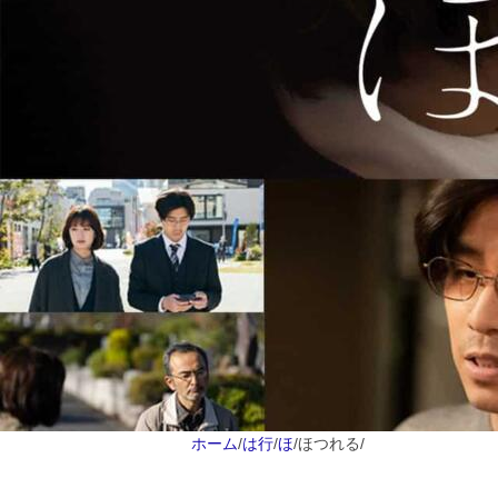
ホーム
/
は行
/
ほ
/
ほつれる
/