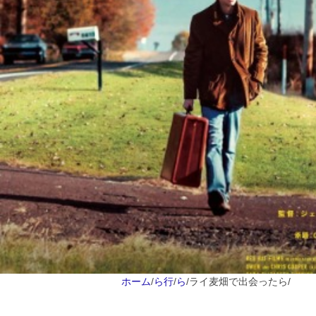
ホーム
/
ら行
/
ら
/
ライ麦畑で出会ったら
/