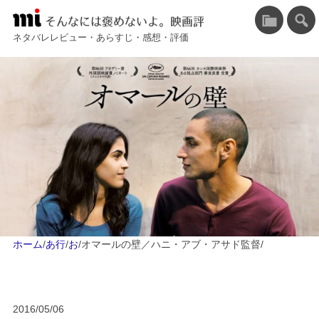
そんなには褒めないよ。映画評
ネタバレレビュー・あらすじ・感想・評価
ホーム
/
あ行
/
お
/
オマールの壁／ハニ・アブ・アサド監督
/
2016/05/06