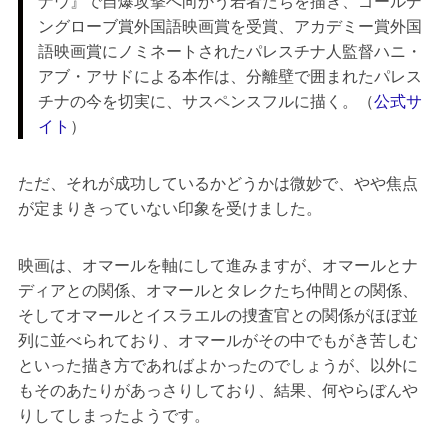
ナウ』で自爆攻撃へ向かう若者たちを描き、ゴールデ
ングローブ賞外国語映画賞を受賞、アカデミー賞外国
語映画賞にノミネートされたパレスチナ人監督ハニ・
アブ・アサドによる本作は、分離壁で囲まれたパレス
チナの今を切実に、サスペンスフルに描く。（
公式サ
イト
）
ただ、それが成功しているかどうかは微妙で、やや焦点
が定まりきっていない印象を受けました。
映画は、オマールを軸にして進みますが、オマールとナ
ディアとの関係、オマールとタレクたち仲間との関係、
そしてオマールとイスラエルの捜査官との関係がほぼ並
列に並べられており、オマールがその中でもがき苦しむ
といった描き方であればよかったのでしょうが、以外に
もそのあたりがあっさりしており、結果、何やらぼんや
りしてしまったようです。