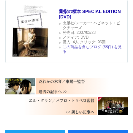
薬指の標本 SPECIAL EDITION
[DVD]
出版社/メーカー:
ハピネット・ピ
クチャーズ
発売日:
2007/03/23
メディア:
DVD
購入
: 4人
クリック
: 96回
この商品を含むブログ (68件) を見
る
だれかの木琴／東陽一監督
エル・クラン／パブロ・トラペロ監督