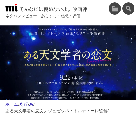
そんなには褒めないよ。映画評
ネタバレレビュー・あらすじ・感想・評価
ホーム
/
あ行
/
あ
/
ある天文学者の恋文／ジュゼッペ・トルナトーレ監督
/