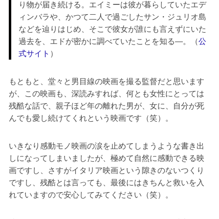
り物が届き続ける。エイミーは彼が暮らしていたエデ
ィンバラや、かつて二人で過ごしたサン・ジュリオ島
などを辿りはじめ、そこで彼女が誰にも言えずにいた
過去を、エドが密かに調べていたことを知る―。（
公
式サイト
）
もともと、堂々と男目線の映画を撮る監督だと思います
が、この映画も、深読みすれば、何とも女性にとっては
残酷な話で、親子ほど年の離れた男が、女に、自分が死
んでも愛し続けてくれという映画です（笑）。
いきなり感動モノ映画の涙を止めてしまうような書き出
しになってしまいましたが、極めて自然に感動できる映
画ですし、さすがイタリア映画という隙きのないつくり
ですし、残酷とは言っても、最後にはきちんと救いを入
れていますので安心してみてください（笑）。