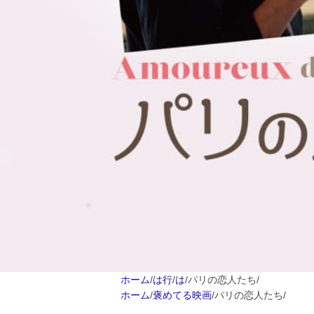
ホーム
/
は行
/
は
/
パリの恋人たち
/
ホーム
/
褒めてる映画
/
パリの恋人たち
/