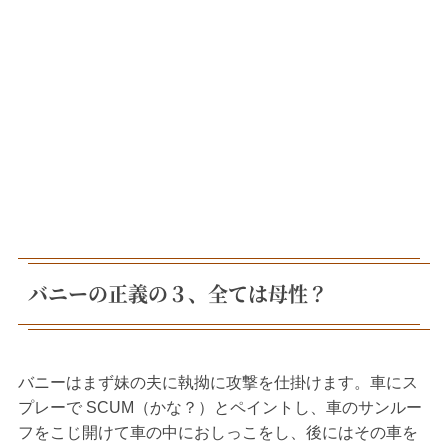
バニーの正義の３、全ては母性？
バニーはまず妹の夫に執拗に攻撃を仕掛けます。車にス
プレーで SCUM（かな？）とペイントし、車のサンルー
フをこじ開けて車の中におしっこをし、後にはその車を