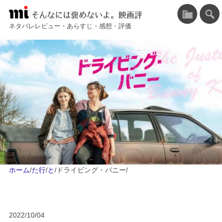
そんなには褒めないよ。映画評
ネタバレレビュー・あらすじ・感想・評価
ホーム
/
た行
/
と
/
ドライビング・バニー
/
2022/10/04