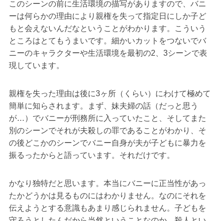
このシーンの前に生活環境の描写がありますので、バニ
ーは何らかの理由により親権を失って指定日にしか子ど
もと会えないんだなということがわかります。こういう
ところはとてもうまいです。細かいカットをつないでバ
ニーのキャラクターや生活環境を最初の2、3シーンで表
現しています。
親権を失った理由は後に3ヶ所（くらい）にわけて極めて
簡単に知らされます。まず、妹夫婦の話（だっと思う
が…）でバニーが刑務所に入っていたこと、そしてまた
別のシーンでそれが夫殺しの罪であることがわかり、そ
の後どこかのシーンでバニー自身が夫が子どもに暴力を
振るったからと語っています。それだけです。
かなり独特だと思います。本当にバニーに正当性があっ
たかどうかは見るものにはわかりません。なのにそれを
伝えようとする意識もあまり感じられません。子どもを
守ろうとしたんだから当然ということなのか、殺人とい