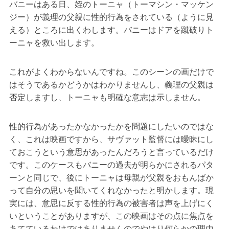
バニーはある日、姪のトーニャ（トーマシン・マッケン
ジー）が義理の父親に性的行為をされている（ように見
える）ところに出くわします。バニーはドアを蹴破りト
ーニャを救い出します。
これがよくわからないんですね。このシーンの画だけで
はそうであるかどうかはわかりませんし、義理の父親は
否定しますし、トーニャも明確な意志は示しません。
性的行為があったかなかったかを問題にしたいのではな
く、これは映画ですから、サヴァット監督には曖昧にし
ておこうという意思があったんだろうと言っているだけ
です。このケースもバニーの過去が明らかにされるパタ
ーンと同じで、後にトーニャは母親が父親をおもんばか
って自分の思いを聞いてくれなかったと明かします。現
実には、意思に反する性的行為の被害者は声を上げにく
いということがありますが、この映画はその点に焦点を
あてているわけではありませんのでやはり何らかの理由