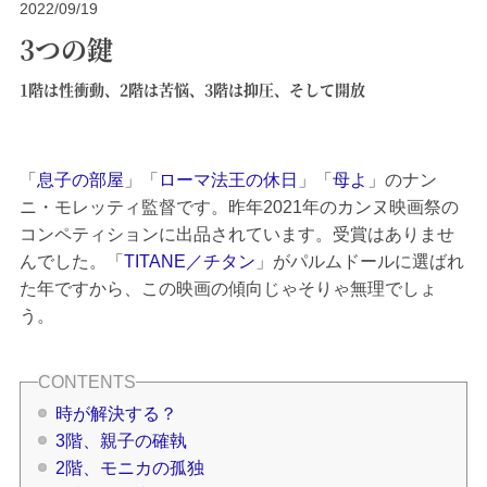
2022/09/19
3つの鍵
1階は性衝動、2階は苦悩、3階は抑圧、そして開放
「
息子の部屋
」「
ローマ法王の休日
」「
母よ
」のナン
ニ・モレッティ監督です。昨年2021年のカンヌ映画祭の
コンペティションに出品されています。受賞はありませ
んでした。「
TITANE／チタン
」がパルムドールに選ばれ
た年ですから、この映画の傾向じゃそりゃ無理でしょ
う。
時が解決する？
3階、親子の確執
2階、モニカの孤独