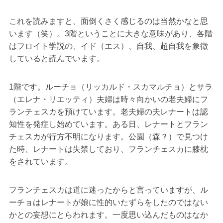
これを読みますと、面倒くさく感じるのは当然かなと思
います（笑）。3階ということに大きな意味があり、各階
はフロイト学説の、イド（エス）、自我、超自我を象徴
していると読んでいます。
1階です。ルーチョ（リッカルド・スカマルチョ）とサラ
（エレナ・リエッティ）夫婦は時々向かいの老夫婦にフ
ランチェスカを預けています。老夫婦の夫レナートは認
知性を発症し始めています。ある日、レナートとフラン
チェスカが行方不明になります。公園（森？）で見つけ
た時、レナートは失禁しており、フランチェスカに膝枕
をされています。
フランチェスカは道に迷ったからと言っていますが、ル
ーチョはレナートが娘に性的いたずらをしたのではない
かとの妄想にとらわれます。一度思い込んだものはなか