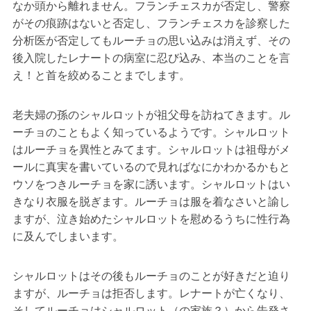
なか頭から離れません。フランチェスカが否定し、警察
がその痕跡はないと否定し、フランチェスカを診察した
分析医が否定してもルーチョの思い込みは消えず、その
後入院したレナートの病室に忍び込み、本当のことを言
え！と首を絞めることまでします。
老夫婦の孫のシャルロットが祖父母を訪ねてきます。ル
ーチョのこともよく知っているようです。シャルロット
はルーチョを異性とみてます。シャルロットは祖母がメ
ールに真実を書いているので見ればなにかわかるかもと
ウソをつきルーチョを家に誘います。シャルロットはい
きなり衣服を脱ぎます。ルーチョは服を着なさいと諭し
ますが、泣き始めたシャルロットを慰めるうちに性行為
に及んでしまいます。
シャルロットはその後もルーチョのことが好きだと迫り
ますが、ルーチョは拒否します。レナートが亡くなり、
そしてルーチョはシャルロット（の家族？）から告発さ