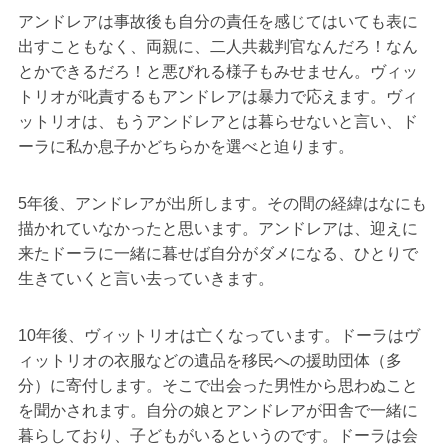
アンドレアは事故後も自分の責任を感じてはいても表に
出すこともなく、両親に、二人共裁判官なんだろ！なん
とかできるだろ！と悪びれる様子もみせません。ヴィッ
トリオが叱責するもアンドレアは暴力で応えます。ヴィ
ットリオは、もうアンドレアとは暮らせないと言い、ド
ーラに私か息子かどちらかを選べと迫ります。
5年後、アンドレアが出所します。その間の経緯はなにも
描かれていなかったと思います。アンドレアは、迎えに
来たドーラに一緒に暮せば自分がダメになる、ひとりで
生きていくと言い去っていきます。
10年後、ヴィットリオは亡くなっています。ドーラはヴ
ィットリオの衣服などの遺品を移民への援助団体（多
分）に寄付します。そこで出会った男性から思わぬこと
を聞かされます。自分の娘とアンドレアが田舎で一緒に
暮らしており、子どもがいるというのです。ドーラは会