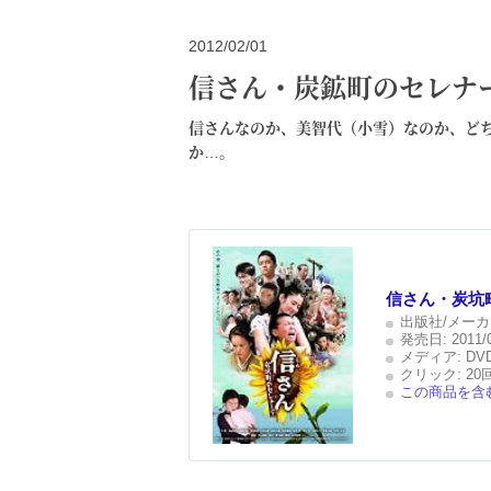
2012/02/01
信さん・炭鉱町のセレナ
信さんなのか、美智代（小雪）なのか、どち
か…。
信さん・炭坑町
出版社/メーカ
発売日:
2011/
メディア:
DV
クリック
: 20
この商品を含む