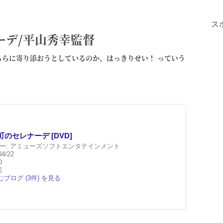
ス
ーデ/平山秀幸監督
らに寄り添おうとしているのか、はっきりせい！ っていう
のセレナーデ [DVD]
ー:
アミューズソフトエンタテインメント
04/22
D
回
ブログ (3件) を見る