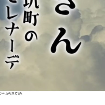
/平山秀幸監督
/