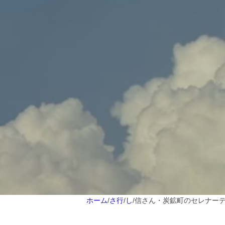
ホーム
/
さ行
/
し
/
信さん・炭鉱町のセレナーデ