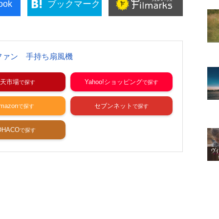
ook
ブックマーク
ファン 手持ち扇風機
天市場
Yahoo!ショッピング
mazon
セブンネット
OHACO