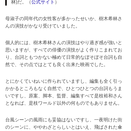
林)だ。（
公式サイト
）
母淑子の同年代の女性客が多かったせいか、樹木希林さ
んの演技がかなり受けていました。
個人的には、樹木希林さんの演技はやり過ぎ感が強いと
思いますが、すべての俳優の演技がよく作りこまれてお
り、台詞ともつかない極めて日常的なぼそぼそ台詞も自
然で、その点ではとても良く出来た映画でした。
とにかくていねいに作られていますし、編集も全く引っ
かかるところもなく自然で、ひとつひとつの台詞もうま
いですし、原案、脚本、監督、編集すべて是枝裕和さん
となれば、是枝ワールド以外の何ものでもありません。
台風シーンの風雨にも妥協はないですし、一夜明けた街
のシーンに、ややわざとらしいとはいえ、飛ばされた傘