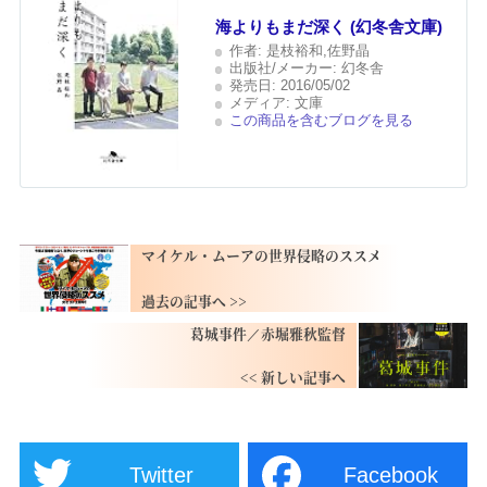
海よりもまだ深く (幻冬舎文庫)
作者:
是枝裕和,佐野晶
出版社/メーカー:
幻冬舎
発売日:
2016/05/02
メディア:
文庫
この商品を含むブログを見る
マイケル・ムーアの世界侵略のススメ
葛城事件／赤堀雅秋監督
Twitter
Facebook