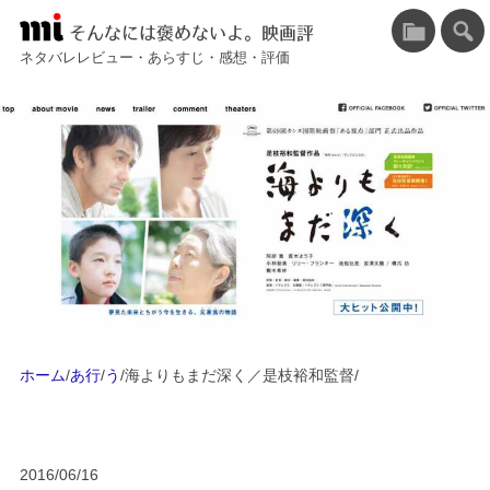
そんなには褒めないよ。映画評
ネタバレレビュー・あらすじ・感想・評価
ホーム
/
あ行
/
う
/
海よりもまだ深く／是枝裕和監督
/
2016/06/16