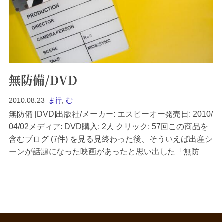
無防備/DVD
2010.08.23
ま行
,
む
無防備 [DVD]出版社/メーカー: エスピーオー発売日: 2010/
04/02メディア: DVD購入: 2人 クリック: 57回この商品を
含むブログ (7件) を見る見終わった後、そういえば出産シ
ーンが話題になった映画があったと思い出した「無防
備」。すでに見てからひと月ほど経っていますが、ちょ
っとばかり書いておこうかと思い立ちました。話題にな
ったというのは、この映画が実際の出産シーンを真っ正
面...