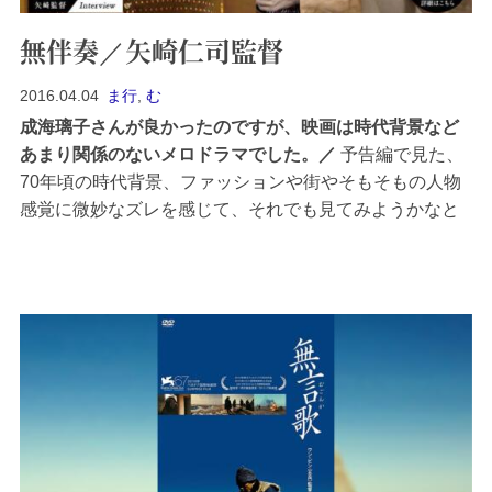
無伴奏／矢崎仁司監督
2016.04.04
ま行
,
む
成海璃子さんが良かったのですが、映画は時代背景など
あまり関係のないメロドラマでした。
予告編で見た、
70年頃の時代背景、ファッションや街やそもそもの人物
感覚に微妙なズレを感じて、それでも見てみようかなと
迷いに迷って（それほどでもない（笑））、結局見てき
ました。映画はともかく、成海璃子さんが良かったで
す。名前は知っていましたが、こんな大人の女性だった
とは知りませんで...