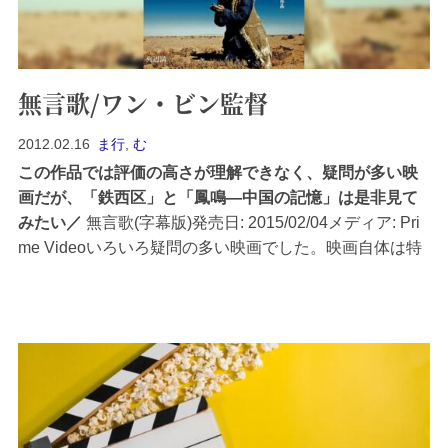
無言歌/ワン・ビン監督
2012.02.16
ま行
,
む
この作品では評価の高さが理解できなく、疑問が多い映
画だが、「鉄西区」と「鳳鳴―中国の記憶」は是非見て
みたい
無言歌(字幕版)発売日: 2015/02/04メディア: Pri
me Videoいろいろ疑問の多い映画でした。映画自体は特
に難しいことはなく、中国の「反右派闘争」によって、
辺境の地で強制...