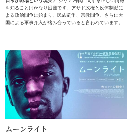
日常が戦場という現実
シリア内戦に関する正しい情報
を知ることはかなり困難です。アサド政権と反体制派に
よる政治闘争に始まり、民族闘争、宗教闘争、さらに大
国による軍事介入が絡み合っていると言われています。
ただこの映画はそうした政治的、宗教的、民族的立ち位
置から描かれた映画ではありません。監督のワアド・ア
ルカティーブさん、下の画像の女性ですが、ワアドさん
はたしかに反体制...
ムーンライト