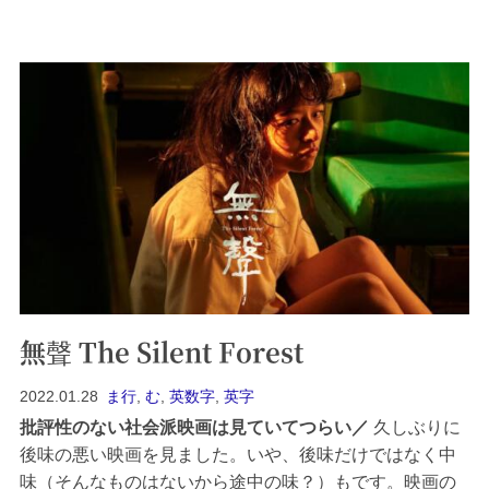
ルナンダ・バラデスさん、現在40歳くらいの方で、この
映画が長編デビュー作のようです。[t...
無聲 The Silent Forest
2022.01.28
ま行
,
む
,
英数字
,
英字
批評性のない社会派映画は見ていてつらい
久しぶりに
後味の悪い映画を見ました。いや、後味だけではなく中
味（そんなものはないから途中の味？）もです。映画の