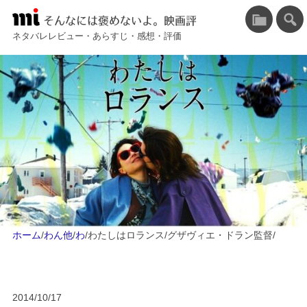
そんなには褒めないよ。映画評
ネタバレレビュー・あらすじ・感想・評価
ホーム
/
わん他
/
わ
/
わたしはロランス/グザヴィエ・ドラン監督
/
2014/10/17