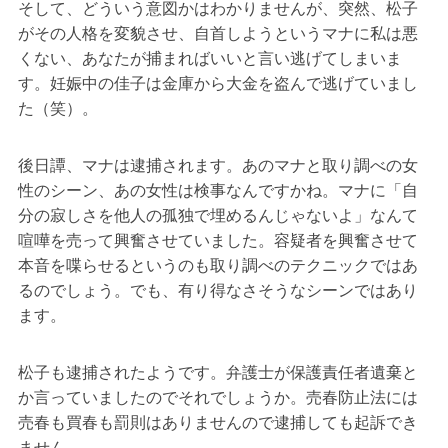
そして、どういう意図かはわかりませんが、突然、松子
がその人格を変貌させ、自首しようというマナに私は悪
くない、あなたが捕まればいいと言い逃げてしまいま
す。妊娠中の佳子は金庫から大金を盗んで逃げていまし
た（笑）。
後日譚、マナは逮捕されます。あのマナと取り調べの女
性のシーン、あの女性は検事なんですかね。マナに「自
分の寂しさを他人の孤独で埋めるんじゃないよ」なんて
喧嘩を売って興奮させていました。容疑者を興奮させて
本音を喋らせるというのも取り調べのテクニックではあ
るのでしょう。でも、有り得なさそうなシーンではあり
ます。
松子も逮捕されたようです。弁護士が保護責任者遺棄と
か言っていましたのでそれでしょうか。売春防止法には
売春も買春も罰則はありませんので逮捕しても起訴でき
ません。