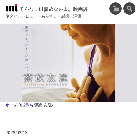
そんなには褒めないよ。映画評
ネタバレレビュー・あらすじ・感想・評価
ホーム
/
た行
/
ち
/
茶飲友達
/
2026/02/13