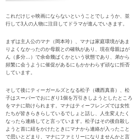
これだけじゃ映画にならないということでしょうか、並
行して3人の人物に注目してドラマが進んでいきます。
まずは主人公のマナ（岡本玲）、マナは家庭環境があま
りよくなかったのか母親との確執があり、現在母親はが
ん（多分…）で余命幾ばくかという状態であり、弟から
頻繁に会うように催促があるにもかかわらず頑なに拒否
しています。
そして後にティーガールズとなる松子（磯西真喜）、松
子はスーパーでおにぎり1個を万引きしようとしたところ
をマナに助けられます。マナはティーフレンズでは女性
たちが皆きらきらしているでしょと話し、人生変えたく
なったら連絡してと言っています。松子はその後自殺し
ようと首に紐をかけたときにマナから連絡が入ったこと
で思いとどまり、マナにファミリーになりませんかと言