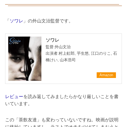
「
ソワレ
」の外山文治監督です。
ソワレ
監督:外山文治
出演者:村上虹郎, 芋生悠, 江口のりこ, 石
橋けい, 山本浩司
Amazon
レビュー
を読み返してみましたらかなり厳しいことを書
いています。
この「茶飲友達」も変わっていないですね。映画が説明
に終始していますし、ラストでオチをつけてしまおうと