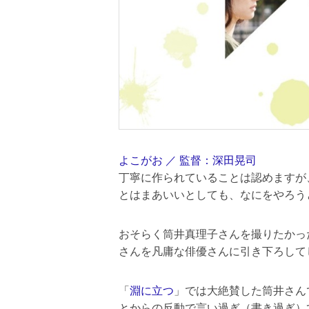
よこがお ／ 監督：深田晃司
丁寧に作られていることは認めますが
とはまあいいとしても、なにをやろう
おそらく筒井真理子さんを撮りたかっ
さんを凡庸な俳優さんに引き下ろして
「
淵に立つ
」では大絶賛した筒井さん
とからの反動で言い過ぎ（書き過ぎ）