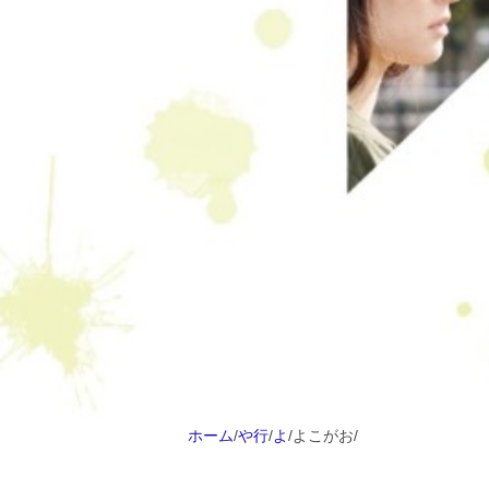
ホーム
/
や行
/
よ
/
よこがお
/