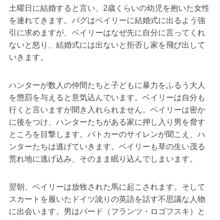
土曜日に結婚すると言い、2歳くらいの幼児を抱いた女性
を連れてきます。バグはベイリーに結婚式に出るよう強
引に求めますが、ベイリーはなぜ先に自分に言ってくれ
ないと怒り、結婚式には出ないと拒否し家を飛び出して
いきます。
ハンターが数人の仲間たちと子どもに暴力をふるう大人
を懲罰を与えると意気込んでいます。ベイリーは自分も
行くと言いますが聞き入れられません。ベイリーは密か
に後をつけ、ハンターたちがある家に押し入り男を脅す
ところを目撃します。パトカーのサイレンが聞こえ、ハ
ンターたちは逃げていきます。ベイリーも草の生い茂る
荒れ地に逃げ込み、そのまま眠り込んでしまいます。
翌朝、ベイリーは放牧された馬に起こされます。そして
スカートを履いたドイツ訛りの英語を話す不思議な人物
に出会います。男はバード（フランツ・ロゴフスキ）と