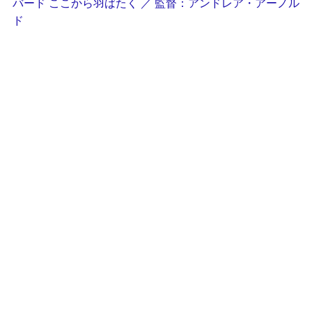
バード ここから羽ばたく ／ 監督：アンドレア・アーノル
ド