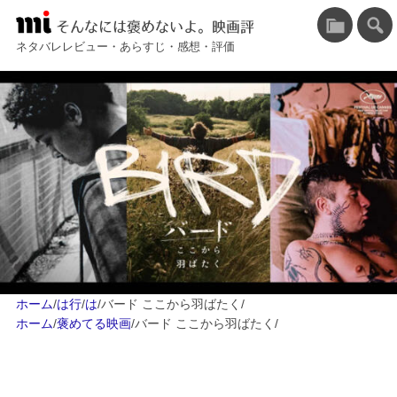
そんなには褒めないよ。映画評
ネタバレレビュー・あらすじ・感想・評価
ホーム
/
は行
/
は
/
バード ここから羽ばたく
/
ホーム
/
褒めてる映画
/
バード ここから羽ばたく
/