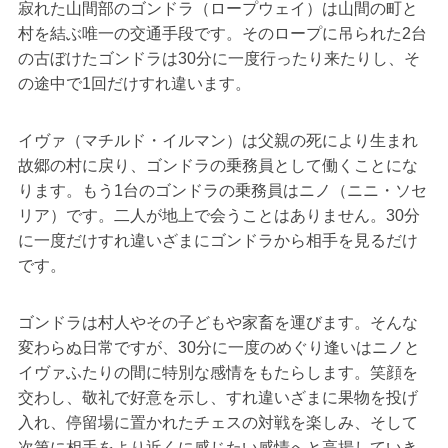
寂れた山間部のゴンドラ（ロープウェイ）は山間の町と
村を結ぶ唯一の交通手段です。そのロープに吊られた2台
の古ぼけたゴンドラは30分に一度行ったり来たりし、そ
の途中で1回だけすれ違います。
イヴァ（マチルド・イルマン）は父親の死により生まれ
故郷の村に戻り、ゴンドラの乗務員として働くことにな
ります。もう1台のゴンドラの乗務員はニノ（ニニ・ソセ
リア）です。二人が地上で会うことはありません。30分
に一度だけすれ違いざまにゴンドラから相手を見るだけ
です。
ゴンドラは村人やその子どもや家畜を運びます。そんな
変わらぬ日常ですが、30分に一度のめぐり逢いはニノと
イヴァふたりの間に特別な感情をもたらします。笑顔を
交わし、敬礼で好意を示し、すれ違いざまに果物を投げ
入れ、停留場に置かれたチェスの対戦を楽しみ、そして
次第に相手をより近くに感じたい感情へと高揚していき