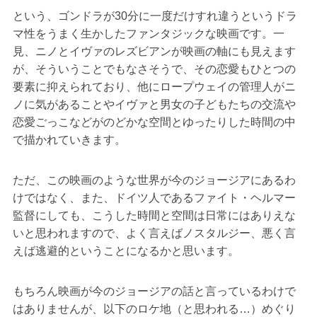
という、ゴンドラが30分に一度だけすれ違うというドラ
マ性をうまく生かしたファンタジックな映画です。一
見、ニノとイヴァのレズビアンが映画の軸にも見えます
が、そういうことでもなさそうで、その恋愛もひとつの
要素に抑えられており、他にロープウェイの管理人がニ
ノに気があることやイヴァと男女の子どもたちの交流や
恋愛ごっこなどがのどかな空間とゆったりした時間の中
で描かれていきます。
ただ、この映画のような世界が今のジョージアにあるわ
けではなく、また、ドイツ人であるファイト・ヘルマー
監督にしても、こうした時間と空間は日常にはありえな
いと思われますので、よく言えばノスタルジー、悪く言
えば逃避的ということになるかと思います。
もちろん映画が今のジョージアの話と言っているわけで
はありませんが、以下のロケ地（と思われる…）めぐり