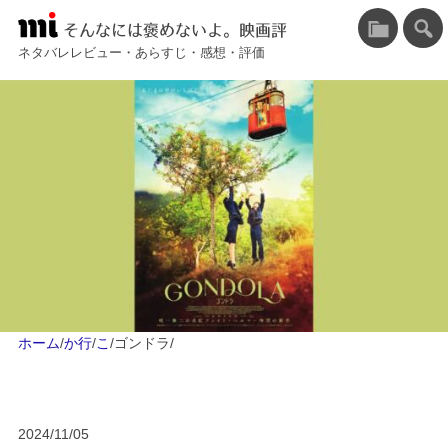
そんなには褒めないよ。映画評
ネタバレレビュー・あらすじ・感想・評価
ホーム
/
か行
/
こ
/
ゴンドラ
/
2024/11/05